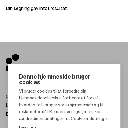
Din søgning gav intet resultat.
Denne hjemmeside bruger
cookies
Vi bruger cookies til at forbedre din
Centre
hjemmesideoplevelse, for bedre at forstå,
hvordan folk bruger vores hjemmeside og til
Lej hos os
reklameformål. Bemærk venligst, at du kan
Bæredygtighed
F
ændre dine indstillinger fra Cookie-indstillinger.
o
Læs mere