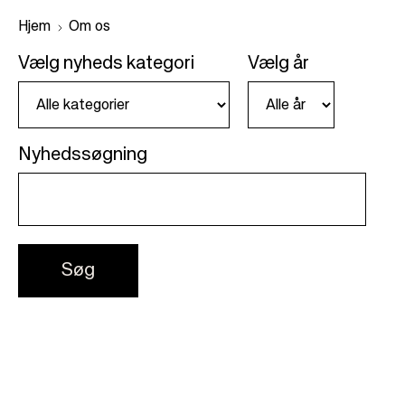
Hjem
Om os
Vælg nyheds kategori
Vælg år
B
r
e
Nyhedssøgning
a
d
c
r
u
m
b