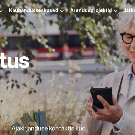
Kaubanduskeskused
Arendusprojektid
Jätk
tus
Ajakirjanduse kontaktisikud