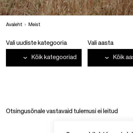
Avaleht
Meist
Vali uudiste kategooria
Vali aasta
B
Kõik kategooriad
Kõik a
r
e
a
d
Otsingusõnale vastavaid tulemusi ei leitud
c