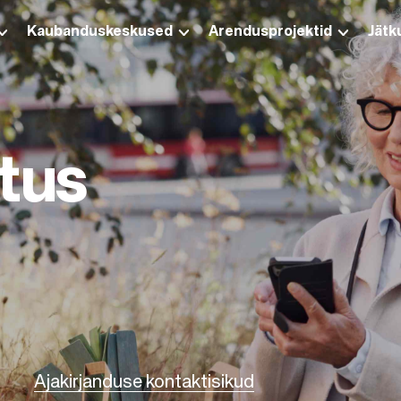
Kaubanduskeskused
Arendusprojektid
Jätk
tus
Ajakirjanduse kontaktisikud