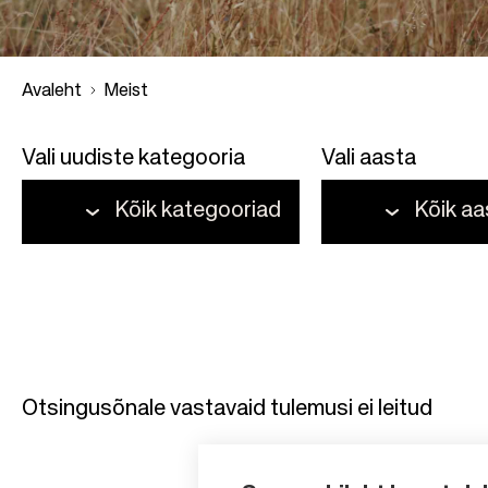
Avaleht
Meist
Vali uudiste kategooria
Vali aasta
B
Kõik kategooriad
Kõik a
r
e
a
d
Otsingusõnale vastavaid tulemusi ei leitud
c