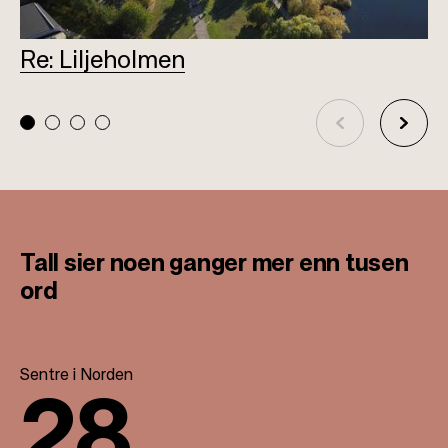
Re: Liljeholmen
L
Tall sier noen ganger
mer enn tusen
ord
Sentre i Norden
28