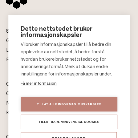
Dette nettstedet bruker
Senter
informasjonskapsler
Gavekort
Vi bruker informasjonskapsler til å bedre din
Leiekontakt
opplevelse av nettstedet, å bedre forstå
F
hvordan brukere bruker nettstedet og for
Bærekraft
o
annonseringsformål. Merk at du kan endre
o
innstillingene for informasjonskapsler under.
t
Få mer informasjon
Om oss
e
Citylife
r
Nyhetsrom
TILLAT ALLE INFORMASJONSKAPSLER
Kontakter
TILLAT BARE NØDVENDIGE COOKIES
Citycon Norge