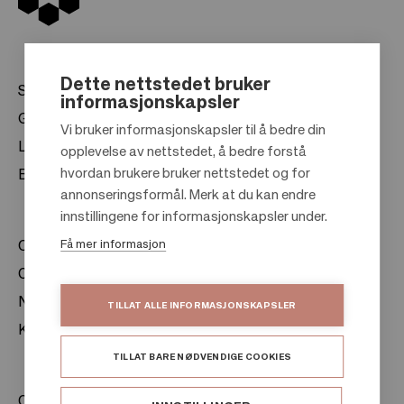
Dette nettstedet bruker
Senter
informasjonskapsler
Gavekort
Vi bruker informasjonskapsler til å bedre din
Leiekontakt
opplevelse av nettstedet, å bedre forstå
F
hvordan brukere bruker nettstedet og for
Bærekraft
o
annonseringsformål. Merk at du kan endre
o
innstillingene for informasjonskapsler under.
t
Få mer informasjon
Om oss
e
Citylife
r
Nyhetsrom
TILLAT ALLE INFORMASJONSKAPSLER
Kontakter
TILLAT BARE NØDVENDIGE COOKIES
Citycon Norge