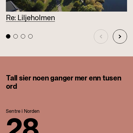
Re: Liljeholmen
L
Tall sier noen ganger
mer enn tusen
ord
Sentre i Norden
28