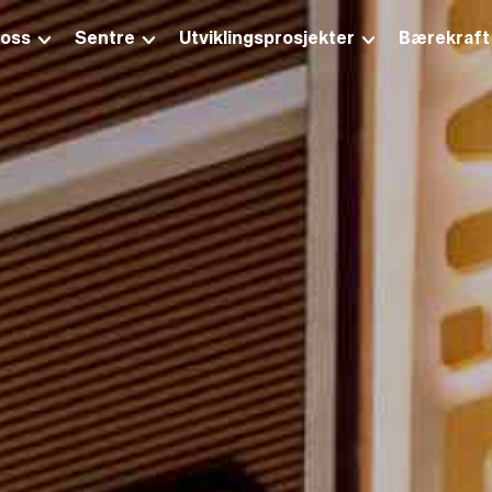
 oss
Sentre
Utviklingsprosjekter
Bærekraft