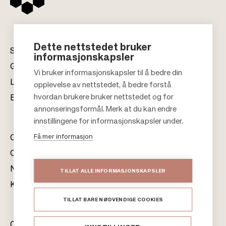
Dette nettstedet bruker
Senter
informasjonskapsler
Gavekort
Vi bruker informasjonskapsler til å bedre din
Leiekontakt
opplevelse av nettstedet, å bedre forstå
F
hvordan brukere bruker nettstedet og for
Bærekraft
o
annonseringsformål. Merk at du kan endre
o
innstillingene for informasjonskapsler under.
t
Få mer informasjon
Om oss
e
Citylife
r
Nyhetsrom
TILLAT ALLE INFORMASJONSKAPSLER
Kontakter
TILLAT BARE NØDVENDIGE COOKIES
Citycon Norge