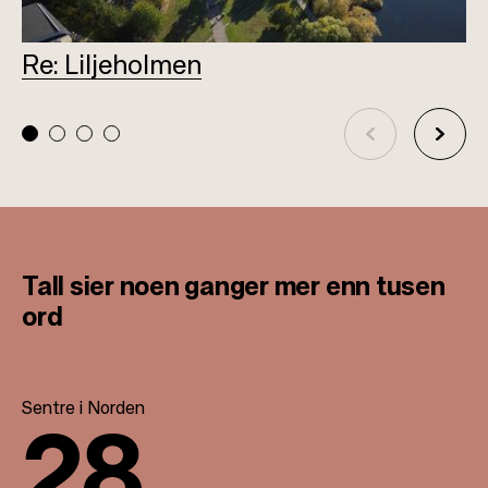
Re: Liljeholmen
L
Tall sier noen ganger
mer enn tusen
ord
Sentre i Norden
28