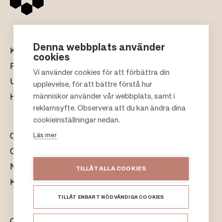
Denna webbplats använder
Köpcentrum
cookies
Presentkort
Vi använder cookies för att förbättra din
Uthyrning
upplevelse, för att bättre förstå hur
F
människor använder vår webbplats, samt i
Hållbarhet
o
reklamsyfte. Observera att du kan ändra dina
o
cookieinställningar nedan.
t
Läs mer
Om oss
e
Citylife
r
Nyhetsrum
TILLÅT ALLA COOKIES
Kontakt
TILLÅT ENBART NÖDVÄNDIGA COOKIES