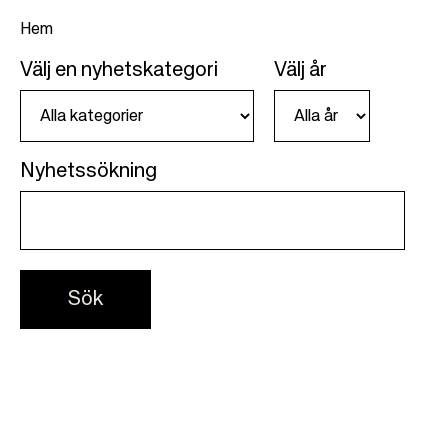
Hem
Välj en nyhetskategori
Välj år
L
ä
n
Nyhetssökning
k
s
t
i
g