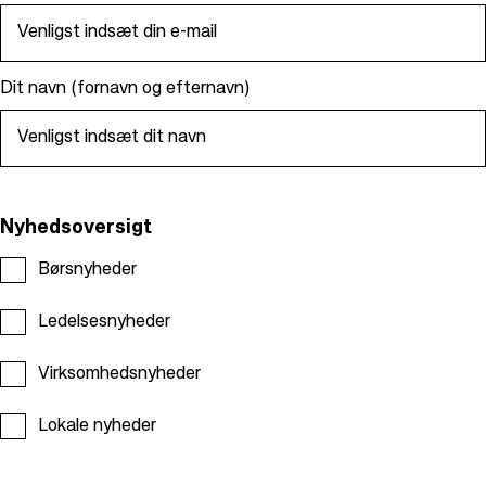
e
a
d
Dit navn (fornavn og efternavn)
c
r
u
m
b
Nyhedsoversigt
Børsnyheder
Ledelsesnyheder
Virksomhedsnyheder
Lokale nyheder