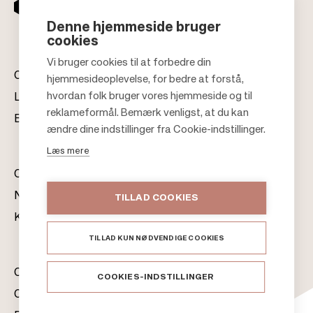
Denne hjemmeside bruger
cookies
Vi bruger cookies til at forbedre din
Centre
hjemmesideoplevelse, for bedre at forstå,
hvordan folk bruger vores hjemmeside og til
Lej hos os
reklameformål. Bemærk venligst, at du kan
Bæredygtighed
F
ændre dine indstillinger fra Cookie-indstillinger.
o
Læs mere
o
Om os
t
Nyhetsrom
TILLAD COOKIES
e
Kontaktinformation
r
TILLAD KUN NØDVENDIGE COOKIES
Citycon Group
COOKIES-INDSTILLINGER
Cookie Policy