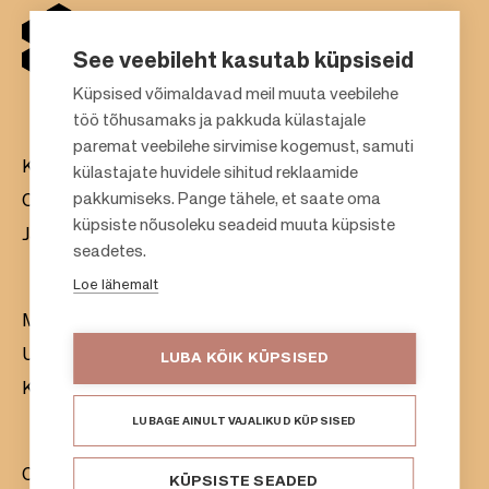
See veebileht kasutab küpsiseid
Küpsised võimaldavad meil muuta veebilehe
töö tõhusamaks ja pakkuda külastajale
paremat veebilehe sirvimise kogemust, samuti
Kaubanduskeskused
külastajate huvidele sihitud reklaamide
pakkumiseks. Pange tähele, et saate oma
Ootame teid üürnikuks
küpsiste nõusoleku seadeid muuta küpsiste
Jätkusuutlikkus
F
seadetes.
o
Loe lähemalt
o
Meist
t
Uudistetoimetus
LUBA KÕIK KÜPSISED
e
Kontaktandmed
r
LUBAGE AINULT VAJALIKUD KÜPSISED
Citycon Group
KÜPSISTE SEADED