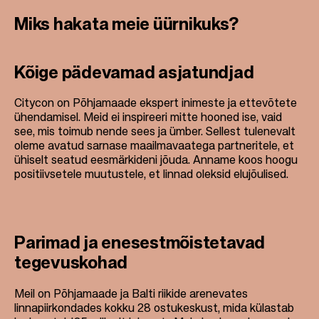
Miks hakata meie üürnikuks?
Kõige pädevamad asjatundjad
Citycon on Põhjamaade ekspert inimeste ja ettevõtete
ühendamisel. Meid ei inspireeri mitte hooned ise, vaid
see, mis toimub nende sees ja ümber. Sellest tulenevalt
oleme avatud sarnase maailmavaatega partneritele, et
ühiselt seatud eesmärkideni jõuda. Anname koos hoogu
positiivsetele muutustele, et linnad oleksid elujõulised.
Parimad ja enesestmõistetavad
tegevuskohad
Meil on Põhjamaade ja Balti riikide arenevates
linnapiirkondades kokku 28 ostukeskust, mida külastab