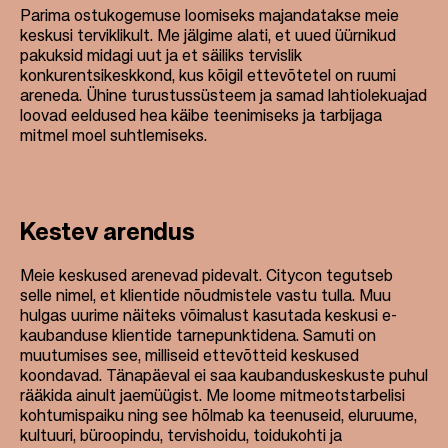
Parima ostukogemuse loomiseks majandatakse meie
keskusi terviklikult. Me jälgime alati, et uued üürnikud
pakuksid midagi uut ja et säiliks tervislik
konkurentsikeskkond, kus kõigil ettevõtetel on ruumi
areneda. Ühine turustussüsteem ja samad lahtiolekuajad
loovad eeldused hea käibe teenimiseks ja tarbijaga
mitmel moel suhtlemiseks.
Kestev arendus
Meie keskused arenevad pidevalt. Citycon tegutseb
selle nimel, et klientide nõudmistele vastu tulla. Muu
hulgas uurime näiteks võimalust kasutada keskusi e-
kaubanduse klientide tarnepunktidena. Samuti on
muutumises see, milliseid ettevõtteid keskused
koondavad. Tänapäeval ei saa kaubanduskeskuste puhul
rääkida ainult jaemüügist. Me loome mitmeotstarbelisi
kohtumispaiku ning see hõlmab ka teenuseid, eluruume,
kultuuri, büroopindu, tervishoidu, toidukohti ja