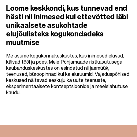
t
Loome keskkondi, kus tunnevad end
i
hästi nii inimesed kui ettevõtted läbi
o
unikaalsete asukohtade
n
elujõulisteks kogukondadeks
muutmise
Me asume kogukonnakeskustes, kus inimesed elavad,
käivad tööl ja poes. Meie Põhjamaade ristkasutusega
kaubanduskeskustes on esindatud nii jaemüük,
teenused, büroopinnad kui ka eluruumid. Vajaduspõhised
keskused näitavad eeskuju ka uute teenuste,
eksperimentaalsete kontseptsioonide ja meelelahutuse
kaudu.