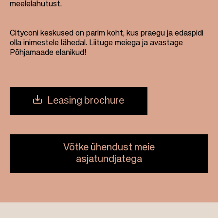
meelelahutust.
Cityconi keskused on parim koht, kus praegu ja edaspidi
olla inimestele lähedal. Liituge meiega ja avastage
Põhjamaade elanikud!
Leasing brochure
Võtke ühendust meie
asjatundjatega