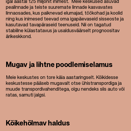
igal aastal 125 miljonit inimest. Meie keskused asuvad
pealinnade ja teiste suuremate linnade kasvavates
linnaosades, kus paiknevad elumajad, töökohad ja koolid
ning kus inimesed teevad oma igapäevaseid sisseoste ja
kasutavad tavapäraseid teenuseid. Nii on tagatud
stabiilne külastatavus ja usaldusväärselt prognoositav
ärikeskkond.
Mugav ja lihtne poodlemiselamus
Meie keskustes on tore käia aastaringselt. Kõikidesse
keskustesse pääseb mugavalt otse ühistranspordiga ja
muude transpordivahenditega, olgu nendeks siis auto või
ratas, samuti jalgsi.
Kõikehõlmav haldus