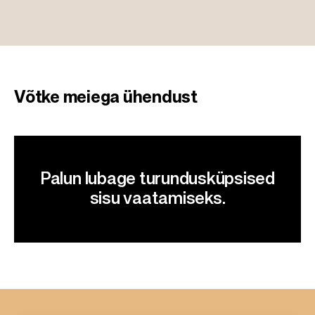
g
e
Võtke meiega ühendust
Palun lubage turundusküpsised
sisu vaatamiseks.