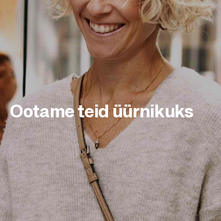
Ootame teid üürnikuks