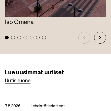
Iso Omena
L
Lue uusimmat
uutiset
Uutishuone
7.8.2026
Lehdistötiedotteet