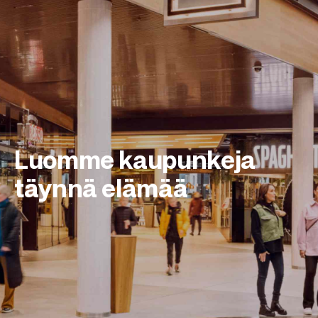
Luomme kaupunkeja
täynnä elämää