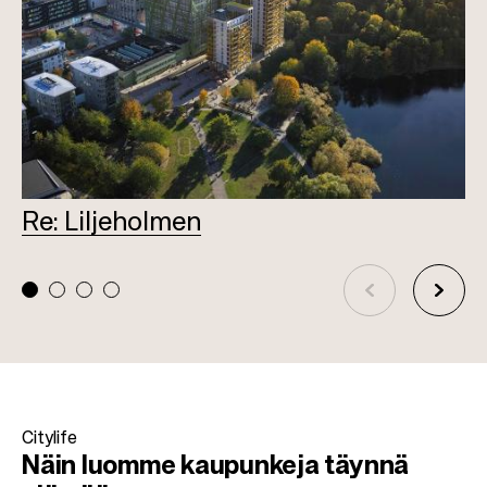
Re: Liljeholmen
L
Citylife
Näin luomme kaupunkeja täynnä