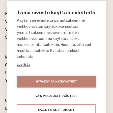
Tämä sivusto käyttää evästeitä
Kauppakeskukset
Käytämme evästeitä parantaaksemme
Vuokraus
verkkosivuston käyttökokemustasi,
Vastuullisuus
F
ymmärtääksemme paremmin, miten
Sijoittajat
verkkosivustoamme käytetään sekä
o
markkinointitarkoituksiin. Huomaa, että voit
o
muuttaa asetuksia Evästeasetukset-
t
kohdasta.
Meistä
e
Lue lisää
Citylife
r
Uutishuone
Yhteystiedot
HYVÄKSY KAIKKI EVÄSTEET
VAIN PAKOLLISET EVÄSTEET
Citycon Oyj
Evästeet
EVÄSTEASETUKSET