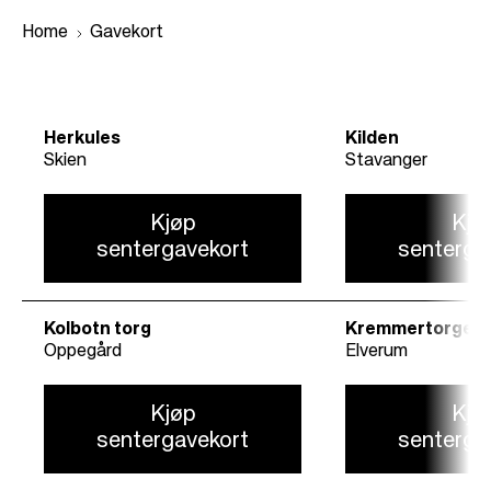
Home
Gavekort
B
Herkules
Kilden
r
Skien
Stavanger
e
a
Kjøp
Kjø
d
sentergavekort
senterga
c
r
u
Kolbotn torg
Kremmertorget
Oppegård
Elverum
m
b
Kjøp
Kjø
sentergavekort
senterga