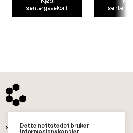
Kjøp
Kjø
sentergavekort
senterga
Dette nettstedet bruker
Senter
informasjonskapsler