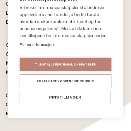
Gavekort
Vi bruker informasjonskapsler til å bedre din
Leiekontakt
opplevelse av nettstedet, å bedre forstå
F
hvordan brukere bruker nettstedet og for
Bærekraft
o
annonseringsformål. Merk at du kan endre
o
innstillingene for informasjonskapsler under.
t
Få mer informasjon
Om oss
e
Citylife
r
Nyhetsrom
TILLAT ALLE INFORMASJONSKAPSLER
Kontakter
TILLAT BARE NØDVENDIGE COOKIES
Citycon Norge
INNSTILLINGER
Cookie Policy
Personvernerklæring