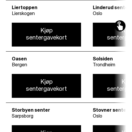
Liertoppen
Linderud senter
Lierskogen
Oslo
Kjøp
Kjø
sentergavekort
senterga
Oasen
Solsiden
Bergen
Trondheim
Kjøp
Kjø
sentergavekort
senterga
Storbyen senter
Stovner senter
Sarpsborg
Oslo