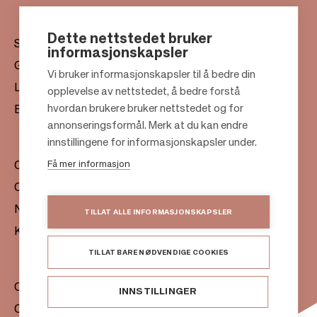
Dette nettstedet bruker
Senter
informasjonskapsler
Gavekort
Vi bruker informasjonskapsler til å bedre din
Leiekontakt
opplevelse av nettstedet, å bedre forstå
F
hvordan brukere bruker nettstedet og for
Bærekraft
o
annonseringsformål. Merk at du kan endre
o
innstillingene for informasjonskapsler under.
t
Få mer informasjon
Om oss
e
Citylife
r
Nyhetsrom
TILLAT ALLE INFORMASJONSKAPSLER
Kontakter
TILLAT BARE NØDVENDIGE COOKIES
Citycon Norge
INNSTILLINGER
Cookie Policy