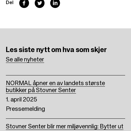
F
T
L
Del
a
w
i
c
i
n
e
t
k
b
t
e
Les siste nytt
om hva som skjer
o
e
d
Se alle nyheter
o
r
I
k
n
NORMAL åpner en av landets største
butikker på Stovner Senter
1. april 2025
Pressemelding
Stovner Senter blir mer miljøvennlig: Bytter ut