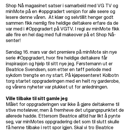
Shop Nå magasinet satser i samarbeid med VG TV og
minMote på en #oppgradert versjon for alle seere og
lesere denne våren. At klær og selvtillit henger godt
sammen fikk nemlig fire heldige deltakere erfare da de
var med i #Oppgradert på VGTV. I regi av minMote fikk
alle fire en hel dag med full makeover på et Shop Nå-
senter!
Søndag 16. mars var det premiere på minMote sin nye
serie #Oppgradert, hvor fire heldige deltakere får
inspirasjon og hjelp til sitt nye jeg. Førstemann ut er
Beatrice Svendsen, som etter en tøff periode med
sykdom trengte en ny start. På kjøpesenteret Kolbotn
torg startet oppgraderingen med en helt ny garderobe,
og vårens nyheter var plukket ut for anledningen.
Ville tilbake til sitt gamle jeg
Målet for oppgraderingen var ikke å gjøre deltakerne til
stive moteløver, men å fremheve det utgangspunktet de
allerede hadde. Ettersom Beatrice alltid har likt å pynte
seg, var minMotes oppgradering det som til slutt skulle
få henne tilbake i rett spor igjen. Skal vi tro Beatrice