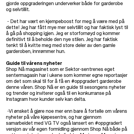
gjorde oppgraderingen underverker både for garderobe
og selvtillit.
- Det har vært en kjempeboost for meg å være med på
dette! Jeg har fått mye mer selvtillit og har faktisk lyst til
å gå på shopping igjen. Jeg er storfornøyd og kommer
definitivt til å beholde den nye stilen. Jeg har faktisk
tenkt til å kvitte meg med store deler av den gamle
garderoben, innrømmer hun.
Guide til vårens nyheter
Shop Nå magasinet som er Sektor-sentrenes eget
sentermagasin har i ukene som kommer egne reportasjer
om det som skal til for å få en #oppgradert garderobe
denne våren. Shop Nå er en guide til sesongens nyheter
og trender og inviterer også til en konkurranse på
Instagram hvor kunder selv kan delta.
-Vi ønsket å gjøre noe mer enn bare å fortelle om vårens
nyheter på våre kjøpesentre, og har gjennom
samarbeidet med VG TV også lansert en #oppgradert
versjon av vår egen formidling gjennom Shop Nå både på