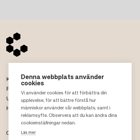
Denna webbplats använder
Köpcentrum
cookies
Presentkort
Vi använder cookies för att förbättra din
Uthyrning
upplevelse, för att bättre förstå hur
F
människor använder vår webbplats, samt i
Hållbarhet
o
reklamsyfte. Observera att du kan ändra dina
o
cookieinställningar nedan.
t
Läs mer
Om oss
e