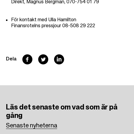
Direkt, Magnus Bergman, 070-754 01 79
För kontakt med Ulla Hamilton
Finansrotelns pressjour 08-508 29 222
F
T
L
Dela
a
w
i
c
i
n
e
t
k
b
t
e
Läs det senaste om vad som är på
o
e
d
gång
o
r
I
Senaste nyheterna
k
n