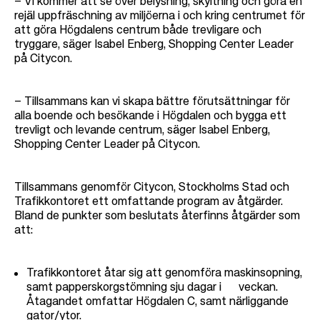
– Vi kommer att se över belysning, skyltning och göra en
rejäl uppfräschning av miljöerna i och kring centrumet för
att göra Högdalens centrum både trevligare och
tryggare, säger Isabel Enberg, Shopping Center Leader
på Citycon.
– Tillsammans kan vi skapa bättre förutsättningar för
alla boende och besökande i Högdalen och bygga ett
trevligt och levande centrum, säger Isabel Enberg,
Shopping Center Leader på Citycon.
Tillsammans genomför Citycon, Stockholms Stad och
Trafikkontoret ett omfattande program av åtgärder.
Bland de punkter som beslutats återfinns åtgärder som
att:
Trafikkontoret åtar sig att genomföra maskinsopning,
samt papperskorgstömning sju dagar i veckan.
Åtagandet omfattar Högdalen C, samt närliggande
gator/ytor.