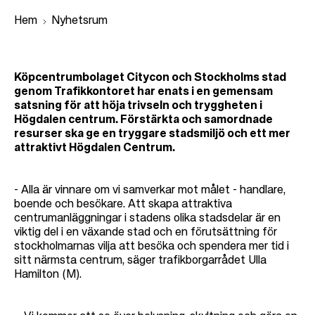
Hem
Nyhetsrum
L
Köpcentrumbolaget Citycon och Stockholms stad
ä
genom Trafikkontoret har enats i en gemensam
satsning för att höja trivseln och tryggheten i
n
Högdalen centrum. Förstärkta och samordnade
k
resurser ska ge en tryggare stadsmiljö och ett mer
attraktivt Högdalen Centrum.
s
t
i
- Alla är vinnare om vi samverkar mot målet - handlare,
boende och besökare. Att skapa attraktiva
g
centrumanläggningar i stadens olika stadsdelar är en
viktig del i en växande stad och en förutsättning för
stockholmarnas vilja att besöka och spendera mer tid i
sitt närmsta centrum, säger trafikborgarrådet Ulla
Hamilton (M).