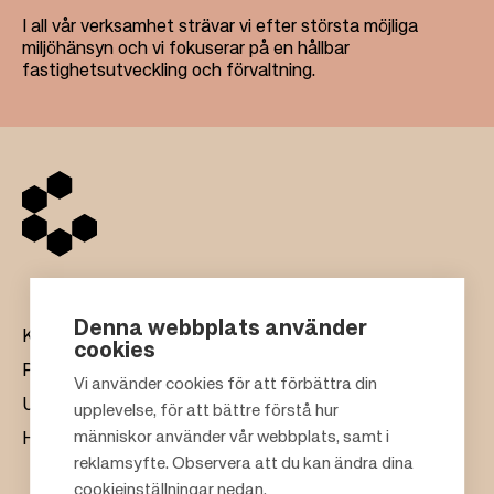
I all vår verksamhet strävar vi efter största möjliga
miljöhänsyn och vi fokuserar på en hållbar
fastighetsutveckling och förvaltning.
Denna webbplats använder
Köpcentrum
cookies
Presentkort
Vi använder cookies för att förbättra din
Uthyrning
upplevelse, för att bättre förstå hur
F
människor använder vår webbplats, samt i
Hållbarhet
o
reklamsyfte. Observera att du kan ändra dina
o
cookieinställningar nedan.