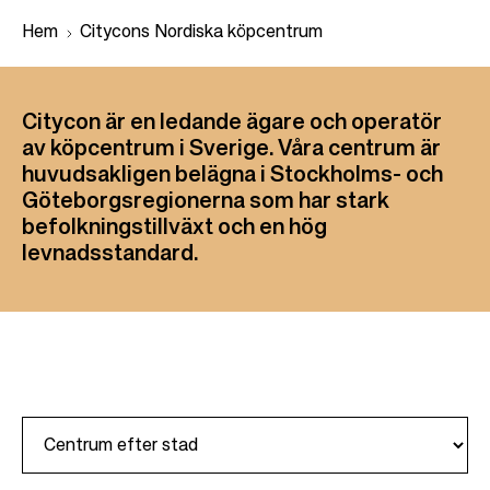
Hem
Citycons Nordiska köpcentrum
+
L
Citycon är en ledande ägare och operatör
−
ä
av köpcentrum i Sverige. Våra centrum är
n
huvudsakligen belägna i Stockholms- och
Göteborgsregionerna som har stark
k
befolkningstillväxt och en hög
s
levnadsstandard.
t
i
g
C
i
t