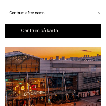
t
y
Centrum på karta
Leaf