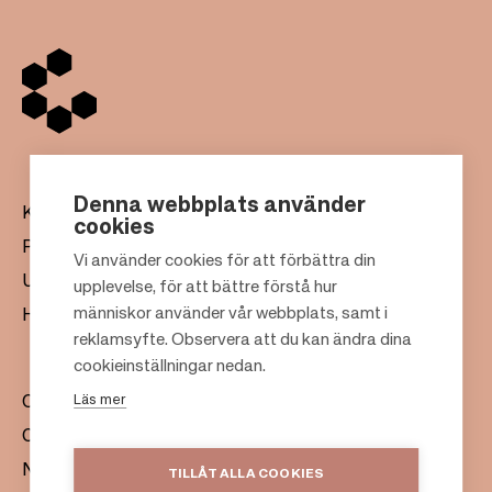
Denna webbplats använder
Köpcentrum
cookies
Presentkort
Vi använder cookies för att förbättra din
Uthyrning
upplevelse, för att bättre förstå hur
F
människor använder vår webbplats, samt i
Hållbarhet
o
reklamsyfte. Observera att du kan ändra dina
o
cookieinställningar nedan.
t
Läs mer
Om oss
e
Citylife
r
Nyhetsrum
TILLÅT ALLA COOKIES