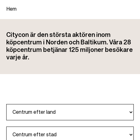
Hem
+
L
Citycon är den största aktören inom
−
ä
köpcentrum i Norden och Baltikum. Våra 28
n
köpcentrum betjänar 125 miljoner besökare
varje år.
k
s
t
i
g
C
i