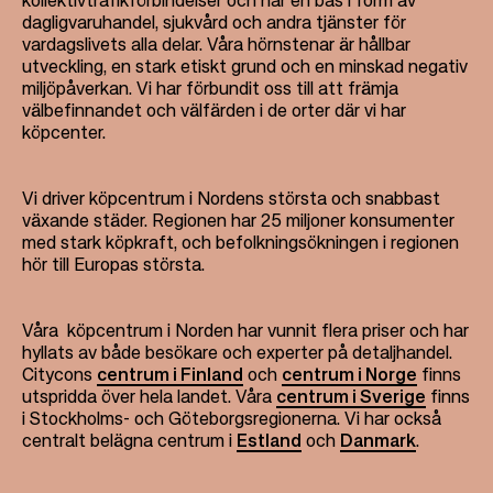
kollektivtrafikförbindelser och har en bas i form av
dagligvaruhandel, sjukvård och andra tjänster för
vardagslivets alla delar. Våra hörnstenar är hållbar
utveckling, en stark etiskt grund och en minskad negativ
miljöpåverkan. Vi har förbundit oss till att främja
välbefinnandet och välfärden i de orter där vi har
köpcenter.
Vi driver köpcentrum i Nordens största och snabbast
växande städer. Regionen har 25 miljoner konsumenter
med stark köpkraft, och befolkningsökningen i regionen
hör till Europas största.
Våra köpcentrum i Norden har vunnit flera priser och har
hyllats av både besökare och experter på detaljhandel.
Citycons
centrum i Finland
och
centrum i Norge
finns
utspridda över hela landet. Våra
centrum i Sverige
finns
i Stockholms- och Göteborgsregionerna. Vi har också
centralt belägna centrum i
Estland
och
Danmark
.