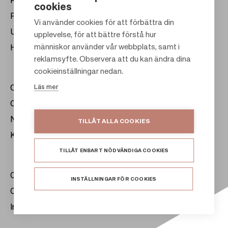
Köpcentrum
cookies
Presentkort
Vi använder cookies för att förbättra din
Uthyrning
upplevelse, för att bättre förstå hur
F
människor använder vår webbplats, samt i
Hållbarhet
o
reklamsyfte. Observera att du kan ändra dina
o
cookieinställningar nedan.
t
Läs mer
Om oss
e
Citylife
r
Nyhetsrum
TILLÅT ALLA COOKIES
Kontakt
TILLÅT ENBART NÖDVÄNDIGA COOKIES
Citycon Group
INSTÄLLNINGAR FÖR COOKIES
Cookie Policy
Integritetsmeddelande