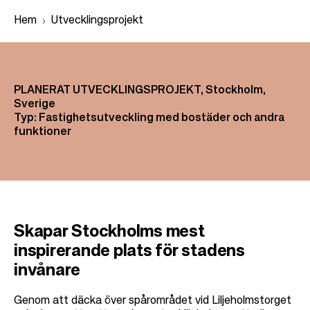
Hem
Utvecklingsprojekt
L
ä
PLANERAT UTVECKLINGSPROJEKT, Stockholm,
Sverige
n
Typ: Fastighetsutveckling med bostäder och andra
k
funktioner
s
t
i
g
Skapar Stockholms mest
inspirerande plats för stadens
invånare
Genom att däcka över spårområdet vid Liljeholmstorget