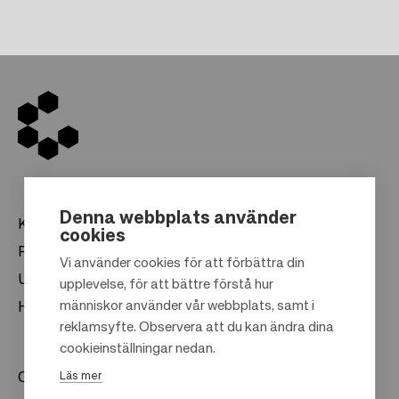
Denna webbplats använder
Köpcentrum
cookies
Presentkort
Vi använder cookies för att förbättra din
Uthyrning
upplevelse, för att bättre förstå hur
F
människor använder vår webbplats, samt i
Hållbarhet
o
reklamsyfte. Observera att du kan ändra dina
o
cookieinställningar nedan.
t
Läs mer
Om oss
e