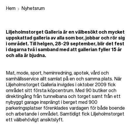
Hem
Nyhetsrum
L
Liljeholmstorget Galleria är en välbesökt och mycket
ä
uppskattad galleria av alla som bor, jobbar och rör sig
i området. Till helgen, 28-29 september, blir det fest
n
i dagarna två i samband med att gallerian fyller 15 år
k
och alla är bjudna.
s
t
Mat, mode, sport, heminredning, apotek, vård och
i
samhällsservice allt samlat på en och samma plats. När
Liljeholmstorget Galleria invigdes i oktober 2009 fick
g
området sitt första köpcentrum. Med 90 butiker och
direktingång från tunnelbana och torget samt från ett
nybyggt garage insprängt i berget med 900
parkeringsplatser förenklades vardagen för både boende
och arbetande i området. Samtidigt fick Liljeholmstorget
ett välbehövligt ansiktslyft.