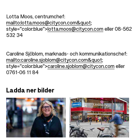
Lotta Moos, centrumchef:
mailto:lotta.moos@citycon.com&quot
;
style="color:blue">
lotta.moos@citycon.com
eller
08-562
532 34
Caroline Sjöblom, marknads- och kommunikationschef:
mailto:caroline.sjoblom@citycon.com&quot
;
style="color:blue">
caroline.sjoblom@citycon.com
eller
0761-06 11 84
Ladda ner bilder