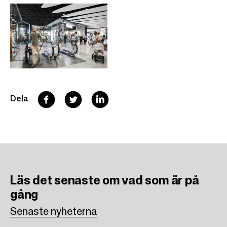
F
T
L
Dela
a
w
i
c
i
n
e
t
k
b
t
e
Läs det senaste om vad som är på
o
e
d
gång
o
r
I
Senaste nyheterna
k
n