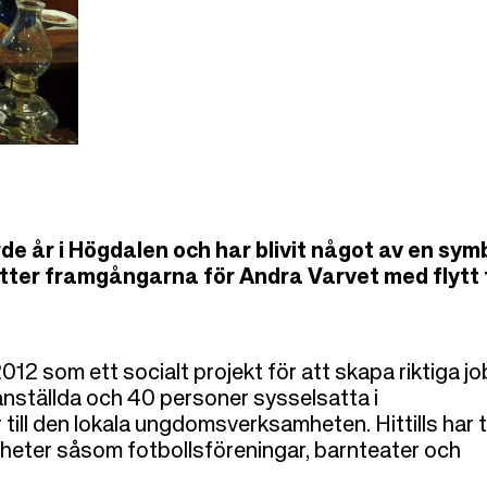
de år i Högdalen och har blivit något av en sym
tter framgångarna för Andra Varvet med flytt t
 som ett socialt projekt för att skapa riktiga jo
anställda och 40 personer sysselsatta i
ill den lokala ungdomsverksamheten. Hittills har t
heter såsom fotbollsföreningar, barnteater och