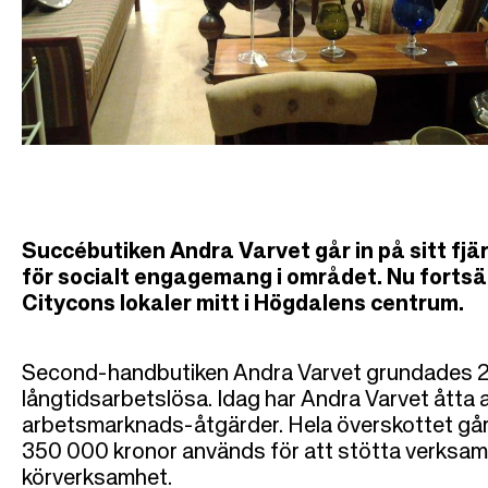
i
g
Succébutiken Andra Varvet går in på sitt fjär
för socialt engagemang i området. Nu fortsä
Citycons lokaler mitt i Högdalens centrum.
Second-handbutiken Andra Varvet grundades 2012
långtidsarbetslösa. Idag har Andra Varvet åtta 
arbetsmarknads-åtgärder. Hela överskottet går t
350 000 kronor används för att stötta verksam
körverksamhet.