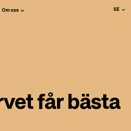
VÄLJ S
SE
Om oss
et får bästa