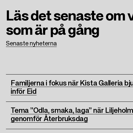
o
r
I
Läs det senaste om 
k
n
som är på gång
Senaste nyheterna
Familjerna i fokus när Kista Galleria bjud
inför Eid
Tema ”Odla, smaka, laga” när Liljeholm
genomför Återbruksdag