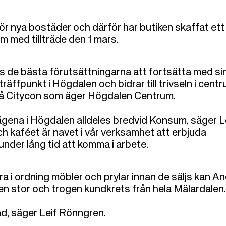
för nya bostäder och därför har butiken skaffat ett
m med tillträde den 1 mars.
s de bästa förutsättningarna att fortsätta med si
räffpunkt i Högdalen och bidrar till trivseln i cent
å Citycon som äger Högdalen Centrum.
a lägena i Högdalen alldeles bredvid Konsum, säger L
h kaféet är navet i vår verksamhet att erbjuda
der lång tid att komma i arbete.
a i ordning möbler och prylar innan de säljs kan A
ll en stor och trogen kundkrets från hela Mälardalen.
nd, säger Leif Rönngren.