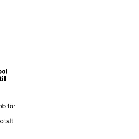
bol
ill
bb för
otalt