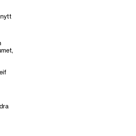
 nytt
n
rumet,
eif
ndra