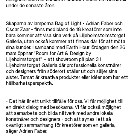
designers som har samlats i området söder om Hornstull
under de senaste åren.
Skaparna av lamporna Bag of Light - Adrian Faber och
Oscar Zaar - finns med bland de 18 kreatörer som inte
bara kommer att visa sina verk på Liljeholmstolmstorget
Galleria, utan också kommer att finnas där för att möta
sina kunder. I samband med Earth Hour lördagen den 26
mars öppnar ”Room for Art & Design by
Liljeholmstorget” – ett showroom på plan 3 i
Liljeholmstorget Galleria där professionella konstnärer
och designers från söderort ställer ut och säljer sina
alster. Temat är kreativa produkter eller idéer som har ett
hållbarhetsperspektiv.
- Det här är ett unikt tillfälle för oss. Vi får möjlighet till
en direkt dialog med besökarna. Vi får också möjlighet
att samarbeta och bilda nätverk med andra lokala
konstnärer och designers - och att synas i ett så
ovanligt sammanhang för kreatörer som en galleria,
säger Adrian Faber.