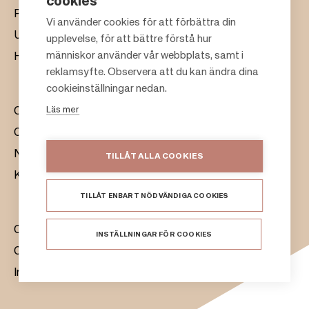
cookies
Presentkort
Vi använder cookies för att förbättra din
Uthyrning
upplevelse, för att bättre förstå hur
F
människor använder vår webbplats, samt i
Hållbarhet
o
reklamsyfte. Observera att du kan ändra dina
o
cookieinställningar nedan.
t
Läs mer
Om oss
e
Citylife
r
Nyhetsrum
TILLÅT ALLA COOKIES
Kontakt
TILLÅT ENBART NÖDVÄNDIGA COOKIES
Citycon Group
INSTÄLLNINGAR FÖR COOKIES
Cookie Policy
Integritetsmeddelande