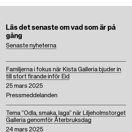
e
t
k
b
t
e
Läs det senaste om vad som är på
o
e
d
gång
o
r
I
Senaste nyheterna
k
n
Familjerna i fokus när Kista Galleria bjuder in
till stort firande inför Eid
25 mars 2025
Pressmeddelanden
Tema ”Odla, smaka, laga” när Liljeholmstorget
Galleria genomför Återbruksdag
24 mars 2025