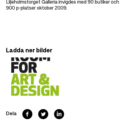
Liljeholmstorget Galleria invigdes med 90 butiker och
900 p-platser oktober 2009.
Ladda ner bilder
F
T
L
Dela
a
w
i
c
i
n