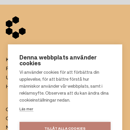
Denna webbplats använder
Köpcentrum
cookies
Presentkort
Vi använder cookies för att förbättra din
Uthyrning
upplevelse, för att bättre förstå hur
F
människor använder vår webbplats, samt i
Hållbarhet
o
reklamsyfte. Observera att du kan ändra dina
o
cookieinställningar nedan.
t
Läs mer
Om oss
e
Citylife
r
Nyhetsrum
TILLÅT ALLA COOKIES