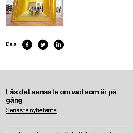
F
T
L
Dela
a
w
i
c
i
n
e
t
k
b
t
e
Läs det senaste om vad som är på
o
e
d
gång
o
r
I
Senaste nyheterna
k
n