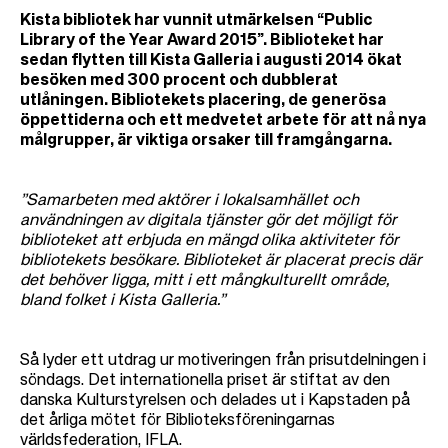
Kista bibliotek har vunnit utmärkelsen “Public
Library of the Year Award 2015”. Biblioteket har
sedan flytten till Kista Galleria i augusti 2014 ökat
besöken med 300 procent och dubblerat
utlåningen. Bibliotekets placering, de generösa
öppettiderna och ett medvetet arbete för att nå nya
målgrupper, är viktiga orsaker till framgångarna.
”Samarbeten med aktörer i lokalsamhället och
användningen av digitala tjänster gör det möjligt för
biblioteket att erbjuda en mängd olika aktiviteter för
bibliotekets besökare. Biblioteket är placerat precis där
det behöver ligga, mitt i ett mångkulturellt område,
bland folket i Kista Galleria.”
Så lyder ett utdrag ur motiveringen från prisutdelningen i
söndags. Det internationella priset är stiftat av den
danska Kulturstyrelsen och delades ut i Kapstaden på
det årliga mötet för Biblioteksföreningarnas
världsfederation, IFLA.