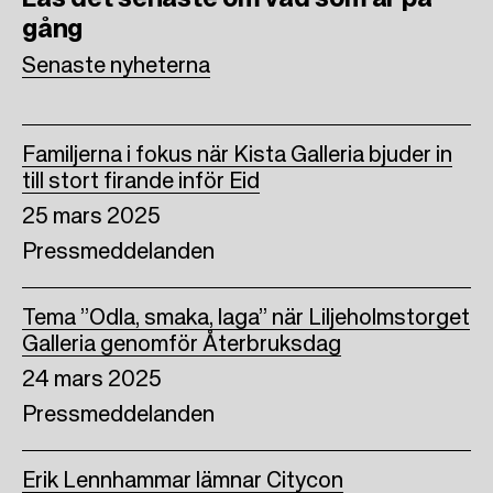
o
e
d
gång
o
r
I
Senaste nyheterna
k
n
Familjerna i fokus när Kista Galleria bjuder in
till stort firande inför Eid
25 mars 2025
Pressmeddelanden
Tema ”Odla, smaka, laga” när Liljeholmstorget
Galleria genomför Återbruksdag
24 mars 2025
Pressmeddelanden
Erik Lennhammar lämnar Citycon