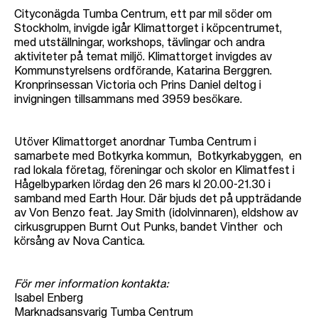
Cityconägda Tumba Centrum, ett par mil söder om
Stockholm, invigde igår Klimattorget i köpcentrumet,
med utställningar, workshops, tävlingar och andra
aktiviteter på temat miljö. Klimattorget invigdes av
Kommunstyrelsens ordförande, Katarina Berggren.
Kronprinsessan Victoria och Prins Daniel deltog i
invigningen tillsammans med 3959 besökare.
Utöver Klimattorget anordnar Tumba Centrum i
samarbete med Botkyrka kommun, Botkyrkabyggen, en
rad lokala företag, föreningar och skolor en Klimatfest i
Hågelbyparken lördag den 26 mars kl 20.00-21.30 i
samband med Earth Hour. Där bjuds det på uppträdande
av Von Benzo feat. Jay Smith (idolvinnaren), eldshow av
cirkusgruppen Burnt Out Punks, bandet Vinther och
körsång av Nova Cantica.
För mer information kontakta:
Isabel Enberg
Marknadsansvarig Tumba Centrum