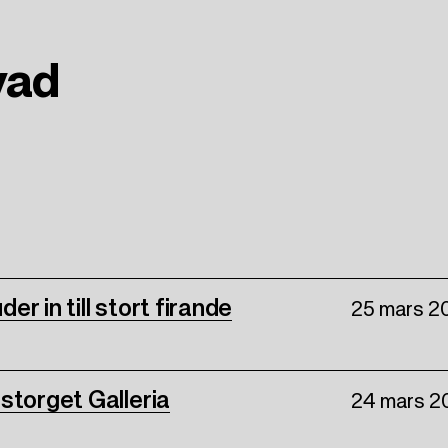
vad
er in till stort firande
25 mars 2
storget Galleria
24 mars 2