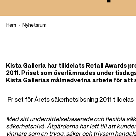
å
l
l
Hem
Nyhetsrum
L
ä
Kista Galleria har tilldelats Retail Awards p
2011. Priset som överlämnades under tisdag
n
Kista Gallerias målmedvetna arbete för att
k
Priset för Årets säkerhetslösning 2011 tilldelas
s
t
Med sitt underrättelsebaserade och flexibla säk
säkerhetsnivå. Åtgärderna har lett till att kunde
vinnare som en trygg, säker och trivsam handels