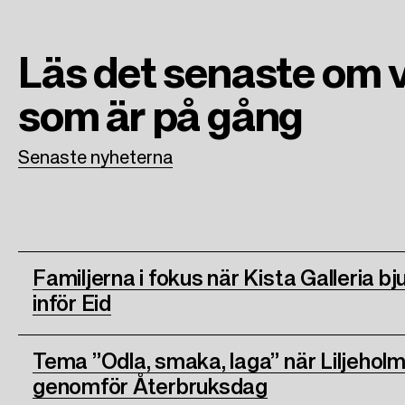
o
e
d
o
r
I
Läs det senaste om 
k
n
som är på gång
Senaste nyheterna
Familjerna i fokus när Kista Galleria bjud
inför Eid
Tema ”Odla, smaka, laga” när Liljeholm
genomför Återbruksdag