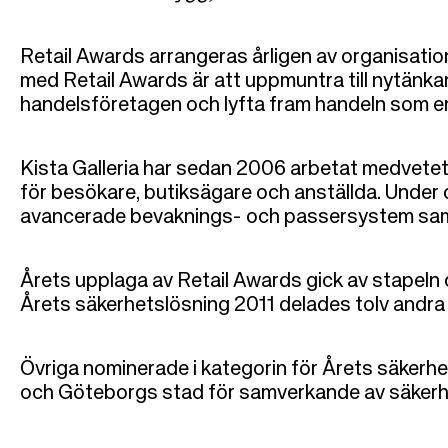
i
g
Retail Awards arrangeras årligen av organisat
med Retail Awards är att uppmuntra till nytänka
handelsföretagen och lyfta fram handeln som e
Kista Galleria har sedan 2006 arbetat medvete
för besökare, butiksägare och anställda. Under d
avancerade bevaknings- och passersystem samt i
Årets upplaga av Retail Awards gick av stapeln 
Årets säkerhetslösning 2011 delades tolv andra p
Övriga nominerade i kategorin för Årets säkerh
och Göteborgs stad för samverkande av säkerhe