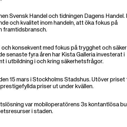
ionen Svensk Handel och tidningen Dagens Handel.
nde och kvalitet inom handeln, att öka fokus på
n framtidsbransch.
t och konsekvent med fokus på trygghet och säke
e senaste fyra åren har Kista Galleria investerat i
 utbildning i och kring säkerhetsfrågor.
den 15 mars i Stockholms Stadshus. Utöver priset 
restigefyllda priser ut under kvällen.
etslösning var mobiloperatörens 3s kontantlösa bu
tsresurser i staden.