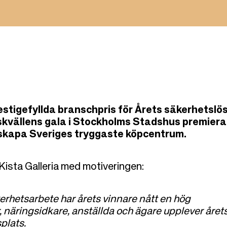
restigefyllda branschpris för Årets säkerhetslö
skvällens gala i Stockholms Stadshus premiera
 skapa Sveriges tryggaste köpcentrum.
 Kista Galleria med motiveringen:
erhetsarbete har årets vinnare nått en hög
r, näringsidkare, anställda och ägare upplever året
plats.