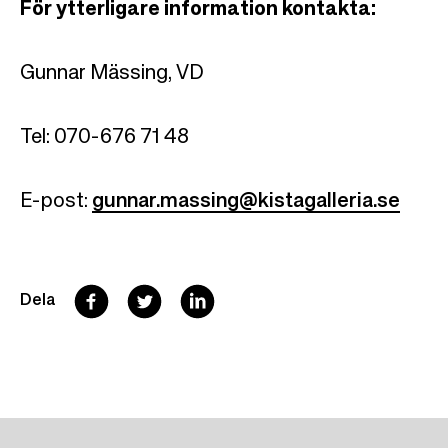
För ytterligare information kontakta:
Gunnar Mässing, VD
Tel: 070-676 71 48
E-post:
gunnar.massing@kistagalleria.se
F
T
L
Dela
a
w
i
c
i
n
e
t
k
b
t
e