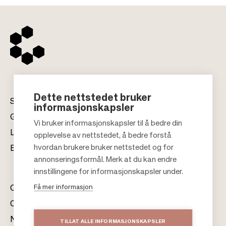
Dette nettstedet bruker
Senter
informasjonskapsler
Gavekort
Vi bruker informasjonskapsler til å bedre din
Leiekontakt
opplevelse av nettstedet, å bedre forstå
F
hvordan brukere bruker nettstedet og for
Bærekraft
o
annonseringsformål. Merk at du kan endre
o
innstillingene for informasjonskapsler under.
t
Få mer informasjon
Om oss
e
Citylife
r
Nyhetsrom
TILLAT ALLE INFORMASJONSKAPSLER