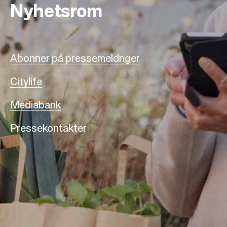
Nyhetsrom
Abonner på pressemeldnger
Citylife
Mediabank
Pressekontakter