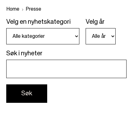
Home
Presse
Velg en nyhetskategori
Velg år
B
r
e
Søk i nyheter
a
d
c
r
u
m
b