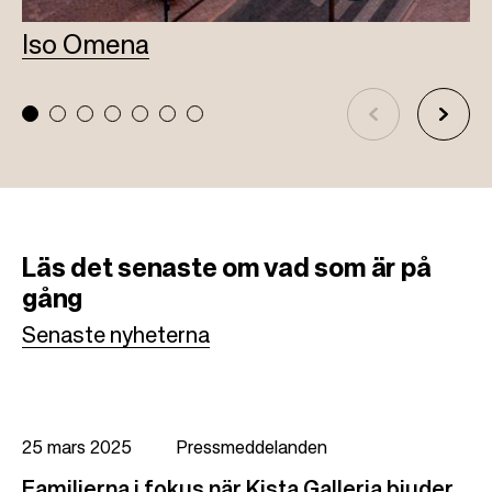
Iso Omena
L
Läs det senaste om vad som är på
gång
Senaste nyheterna
25 mars 2025
Pressmeddelanden
Familjerna i fokus när Kista Galleria bjuder