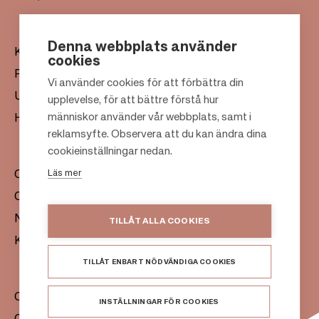
Denna webbplats använder
Köpcentrum
cookies
Presentkort
Vi använder cookies för att förbättra din
Uthyrning
upplevelse, för att bättre förstå hur
F
människor använder vår webbplats, samt i
Hållbarhet
o
reklamsyfte. Observera att du kan ändra dina
o
cookieinställningar nedan.
t
Läs mer
Om oss
e
Citylife
r
Nyhetsrum
TILLÅT ALLA COOKIES
Kontakt
TILLÅT ENBART NÖDVÄNDIGA COOKIES
Citycon Group
INSTÄLLNINGAR FÖR COOKIES