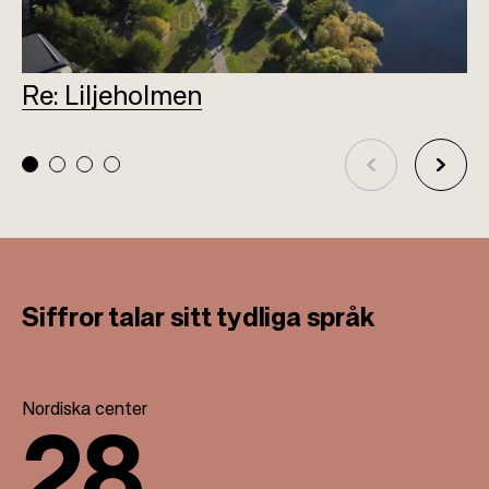
Re: Liljeholmen
L
Siffror talar sitt tydliga språk
Nordiska center
28