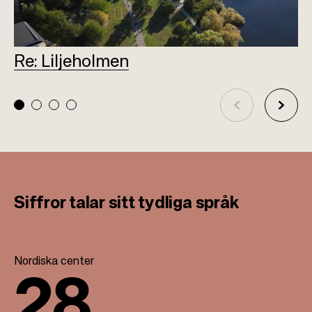
Re: Liljeholmen
L
Siffror talar sitt tydliga språk
Nordiska center
28