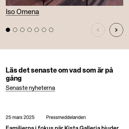
Iso Omena
L
Läs det senaste om vad som är på
gång
Senaste nyheterna
25 mars 2025
Pressmeddelanden
Familjerna i fokus när Kista Galleria bjuder