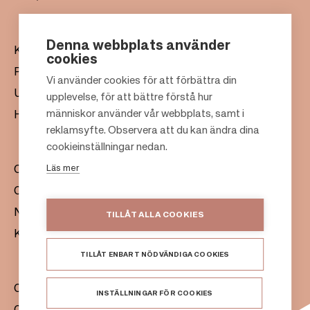
Denna webbplats använder
Köpcentrum
cookies
Presentkort
Vi använder cookies för att förbättra din
Uthyrning
upplevelse, för att bättre förstå hur
F
människor använder vår webbplats, samt i
Hållbarhet
o
reklamsyfte. Observera att du kan ändra dina
o
cookieinställningar nedan.
t
Läs mer
Om oss
e
Citylife
r
Nyhetsrum
TILLÅT ALLA COOKIES
Kontakt
TILLÅT ENBART NÖDVÄNDIGA COOKIES
Citycon Group
INSTÄLLNINGAR FÖR COOKIES