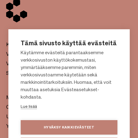
Tämä sivusto käyttää evästeitä
Kauppakeskukset
Käytämme evästeitä parantaaksemme
Vuokraus
verkkosivuston käyttökokemustasi,
Vastuullisuus
F
ymmärtääksemme paremmin, miten
Sijoittajat
verkkosivustoamme käytetään sekä
o
markkinointitarkoituksiin. Huomaa, että voit
o
muuttaa asetuksia Evästeasetukset-
t
kohdasta.
Meistä
e
Lue lisää
Citylife
r
Uutishuone
Yhteystiedot
HYVÄKSY KAIKKI EVÄSTEET