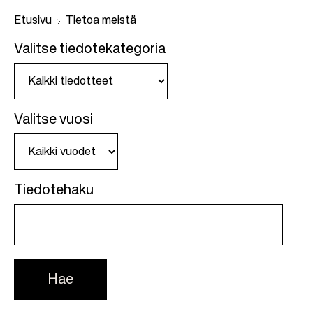
Etusivu
Tietoa meistä
Valitse tiedotekategoria
M
u
r
Valitse vuosi
u
p
o
l
Tiedotehaku
k
u