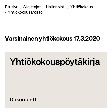
Etusivu
Sijoittajat
Hallinnointi
Yhtiökokous
Yhtiökokousarkisto
M
u
Varsinainen yhtiökokous 17.3.2020
r
u
p
Yhtiökokouspöytäkirja
o
l
k
u
Dokumentti