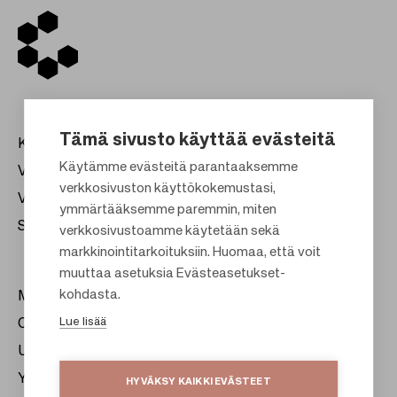
Tämä sivusto käyttää evästeitä
Kauppakeskukset
Käytämme evästeitä parantaaksemme
Vuokraus
verkkosivuston käyttökokemustasi,
Vastuullisuus
F
ymmärtääksemme paremmin, miten
Sijoittajat
verkkosivustoamme käytetään sekä
o
markkinointitarkoituksiin. Huomaa, että voit
o
muuttaa asetuksia Evästeasetukset-
t
kohdasta.
Meistä
e
Lue lisää
Citylife
r
Uutishuone
Yhteystiedot
HYVÄKSY KAIKKI EVÄSTEET