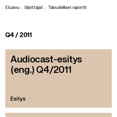
Etusivu
Sijoittajat
Taloudelliset raportit
M
u
Q4 / 2011
r
u
p
Audiocast-esitys
o
(eng.) Q4/2011
l
k
u
Esitys