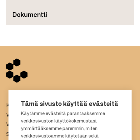
Dokumentti
Tämä sivusto käyttää evästeitä
Kauppakeskukset
Käytämme evästeitä parantaaksemme
Vuokraus
verkkosivuston käyttökokemustasi,
Vastuullisuus
F
ymmärtääksemme paremmin, miten
Sijoittajat
verkkosivustoamme käytetään sekä
o