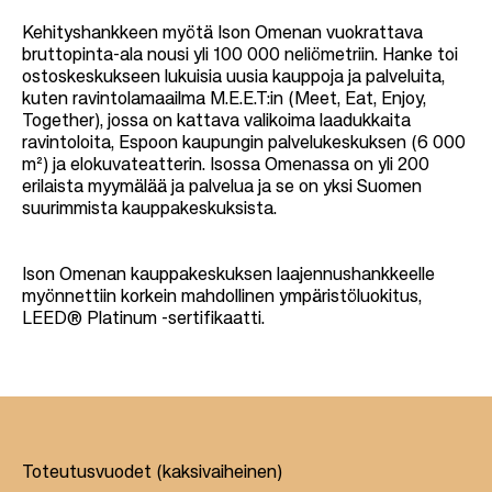
Kehityshankkeen myötä Ison Omenan vuokrattava
bruttopinta-ala nousi yli 100 000 neliömetriin. Hanke toi
ostoskeskukseen lukuisia uusia kauppoja ja palveluita,
kuten ravintolamaailma M.E.E.T:in (Meet, Eat, Enjoy,
Together), jossa on kattava valikoima laadukkaita
ravintoloita, Espoon kaupungin palvelukeskuksen (6 000
m²) ja elokuvateatterin. Isossa Omenassa on yli 200
erilaista myymälää ja palvelua ja se on yksi Suomen
suurimmista kauppakeskuksista.
Ison Omenan kauppakeskuksen laajennushankkeelle
myönnettiin korkein mahdollinen ympäristöluokitus,
LEED® Platinum -sertifikaatti.
Toteutusvuodet (kaksivaiheinen)