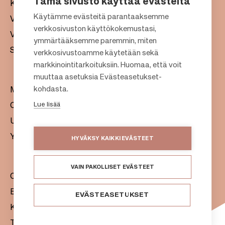
Tämä sivusto käyttää evästeitä
Kauppakeskukset
Käytämme evästeitä parantaaksemme
Vuokraus
verkkosivuston käyttökokemustasi,
Vastuullisuus
F
ymmärtääksemme paremmin, miten
Sijoittajat
verkkosivustoamme käytetään sekä
o
markkinointitarkoituksiin. Huomaa, että voit
o
muuttaa asetuksia Evästeasetukset-
t
kohdasta.
Meistä
e
Lue lisää
Citylife
r
Uutishuone
Yhteystiedot
HYVÄKSY KAIKKI EVÄSTEET
VAIN PAKOLLISET EVÄSTEET
Citycon Oyj
Evästeet
EVÄSTEASETUKSET
Käyttöehdot
Tietosuojaseloste