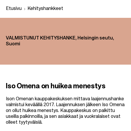
Etusivu
Kehityshankkeet
M
u
VALMISTUNUT KEHITYSHANKE, Helsingin seutu,
Suomi
r
u
p
o
l
Iso Omena on huikea menestys
k
u
Ison Omenan kauppakeskuksen mittava laajennushanke
valmistui keväällä 2017. Laajennuksen jälkeen Iso Omena
on ollut huikea menestys. Kauppakeskus on palkittu
useilla palkinnoilla, ja sen asiakkaat ja vuokralaiset ovat
olleet tyytyväisiä.