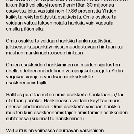
lukumäärä voi olla yhteensä enintään 30 miljoonaa
osaketta, joka vastaisi noin 17,86 prosenttia Yhtiön
kaikista rekisteröidyistä osakkeista. Omia osakkeita
voidaan valtuutuksen nojalla hankkia vain vapaalla
omalla pääomalla.
Omia osakkeita voidaan hankkia hankintapäivänä
julkisessa kaupankäynnissä muodostuvaan hintaan tai
muuhun markkinaehtoiseen hintaan.
Omien osakkeiden hankkiminen on muiden sijoitusten
ohella edelleen mahdollinen varojenjakotapa, jolla Yhtiö
voi jakaa varoja arvon lisäämiseksi kaikille
osakkeenomistajille.
Hallitus päättää miten omia osakkeita hankitaan ja/tai
otetaan pantiksi. Hankinnassa voidaan käyttää muun
ohessa johdannaisia. Omia osakkeita voidaan hankkia
muuten kuin osakkeenomistajien omistamien osakkeiden
suhteessa (suunnattu hankkiminen).
Valtuutus on voimassa seuraavan varsinaisen