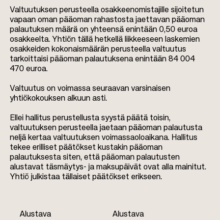
Valtuutuksen perusteella osakkeenomistajille sijoitetun
vapaan oman pääoman rahastosta jaettavan pääoman
palautuksen määrä on yhteensä enintään 0,50 euroa
osakkeelta. Yhtiön tällä hetkellä liikkeeseen laskemien
osakkeiden kokonaismäärän perusteella valtuutus
tarkoittaisi pääoman palautuksena enintään 84 004
470 euroa.
Valtuutus on voimassa seuraavan varsinaisen
yhtiökokouksen alkuun asti.
Ellei hallitus perustellusta syystä päätä toisin,
valtuutuksen perusteella jaetaan pääoman palautusta
neljä kertaa valtuutuksen voimassaoloaikana. Hallitus
tekee erilliset päätökset kustakin pääoman
palautuksesta siten, että pääoman palautusten
alustavat täsmäytys- ja maksupäivät ovat alla mainitut.
Yhtiö julkistaa tällaiset päätökset erikseen.
Alustava
Alustava