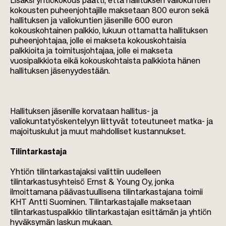
Lisäksi yhtiökokous päätti, että hallituksen valiokuntien
kokousten puheenjohtajille maksetaan 800 euron sekä
hallituksen ja valiokuntien jäsenille 600 euron
kokouskohtainen palkkio, lukuun ottamatta hallituksen
puheenjohtajaa, jolle ei makseta kokouskohtaisia
palkkioita ja toimitusjohtajaa, jolle ei makseta
vuosipalkkiota eikä kokouskohtaista palkkiota hänen
hallituksen jäsenyydestään.
Hallituksen jäsenille korvataan hallitus- ja
valiokuntatyöskentelyyn liittyvät toteutuneet matka- ja
majoituskulut ja muut mahdolliset kustannukset.
Tilintarkastaja
Yhtiön tilintarkastajaksi valittiin uudelleen
tilintarkastusyhteisö Ernst & Young Oy, jonka
ilmoittamana päävastuullisena tilintarkastajana toimii
KHT Antti Suominen. Tilintarkastajalle maksetaan
tilintarkastuspalkkio tilintarkastajan esittämän ja yhtiön
hyväksymän laskun mukaan.