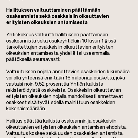
Hallituksen valtuuttaminen päättämään
osakeannista sekä osakkeisiin oikeuttavien
erityisten oikeuksien antamisesta
Yhtiökokous valtuutti hallituksen päättämään
osakeannista sekä osakeyhtiölain 10 luvun 1 §:ssä
tarkoitettujen osakkeisiin oikeuttavien erityisten
oikeuksien antamisesta yhdellä tai useammalla
päätöksellä seuraavasti:
Valtuutuksen nojalla annettavien osakkeiden lukumäärä
voi olla yhteensä enintään 16 miljoonaa osaketta, joka
vastaisi noin 9,52 prosenttia Yhtiön kaikista
rekisteröidyistä osakkeista. Osakkeisiin oikeuttavien
erityisten oikeuksien nojalla mahdollisesti annettavat
osakkeet sisältyvät edellä mainittuun osakkeiden
kokonaismäärään.
Hallitus päättää kaikista osakeannin ja osakkeisiin
oikeuttavien erityisten oikeuksien antamisen ehdoista.
Valtuutus koskee sekä uusien osakkeiden antamista,