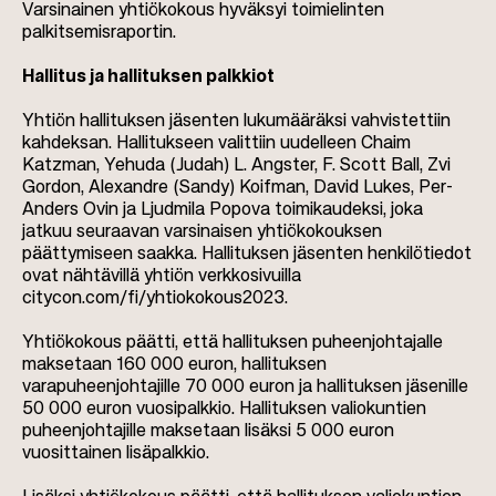
Varsinainen yhtiökokous hyväksyi toimielinten
palkitsemisraportin.
Hallitus ja hallituksen palkkiot
Yhtiön hallituksen jäsenten lukumääräksi vahvistettiin
kahdeksan. Hallitukseen valittiin uudelleen Chaim
Katzman, Yehuda (Judah) L. Angster, F. Scott Ball, Zvi
Gordon, Alexandre (Sandy) Koifman, David Lukes, Per-
Anders Ovin ja Ljudmila Popova toimikaudeksi, joka
jatkuu seuraavan varsinaisen yhtiökokouksen
päättymiseen saakka. Hallituksen jäsenten henkilötiedot
ovat nähtävillä yhtiön verkkosivuilla
citycon.com/fi/yhtiokokous2023.
Yhtiökokous päätti, että hallituksen puheenjohtajalle
maksetaan 160 000 euron, hallituksen
varapuheenjohtajille 70 000 euron ja hallituksen jäsenille
50 000 euron vuosipalkkio. Hallituksen valiokuntien
puheenjohtajille maksetaan lisäksi 5 000 euron
vuosittainen lisäpalkkio.