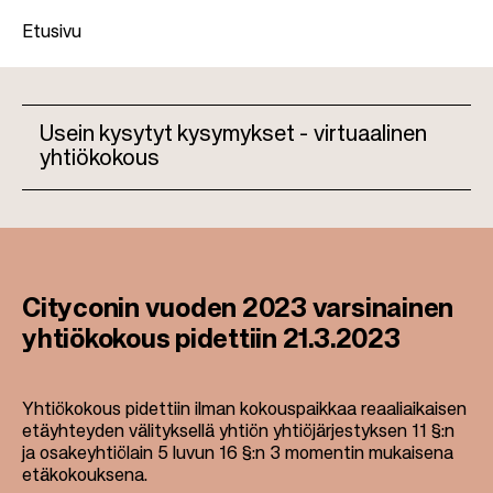
Etusivu
M
Usein kysytyt kysymykset - virtuaalinen
u
yhtiökokous
r
M
u
a
p
i
o
n
l
Cityconin vuoden 2023 varsinainen
n
k
yhtiökokous pidettiin 21.3.2023
a
u
v
i
Yhtiökokous pidettiin ilman kokouspaikkaa reaaliaikaisen
etäyhteyden välityksellä yhtiön yhtiöjärjestyksen 11 §:n
g
ja osakeyhtiölain 5 luvun 16 §:n 3 momentin mukaisena
a
etäkokouksena.