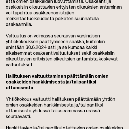
että omien osakkeiden luovuttamista. Osakeanti ja
osakkeisiin oikeuttavien erityisten oikeuksien antaminen
voi tapahtua osakkeenomistajien
merkintäetuoikeudesta poiketen suunnatulla
osakeannilla.
Valtuutus on voimassa seuraavan varsinaisen
yhtiökokouksen päättymiseen saakka, kuitenkin
enintään 30.6.2024 asti, ja se kumoaa kaikki
aikaisemmat osakeantivaltuutukset sekä osakkeisiin
oikeuttavien erityisten oikeuksien antamista koskevat
valtuutukset.
Hallituksen valtuuttaminen päättämään omien
osakkeiden hankkimisesta ja/tai pantiksi
ottamisesta
Yhtiökokous valtuutti hallituksen päättämään yhtiön
omien osakkeiden hankkimisesta ja/tai pantiksi
ottamisesta yhdessä tai useammassa erässä
seuraavasti:
Hankittavien ja/tai pantiksi otettavien omien osakkeiden