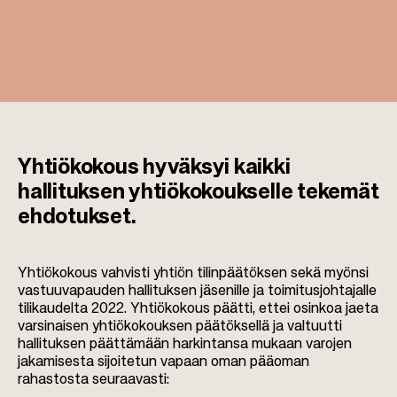
t
i
o
n
Yhtiökokous hyväksyi kaikki
hallituksen yhtiökokoukselle tekemät
ehdotukset.
Yhtiökokous vahvisti yhtiön tilinpäätöksen sekä myönsi
vastuuvapauden hallituksen jäsenille ja toimitusjohtajalle
tilikaudelta 2022. Yhtiökokous päätti, ettei osinkoa jaeta
varsinaisen yhtiökokouksen päätöksellä ja valtuutti
hallituksen päättämään harkintansa mukaan varojen
jakamisesta sijoitetun vapaan oman pääoman
rahastosta seuraavasti: