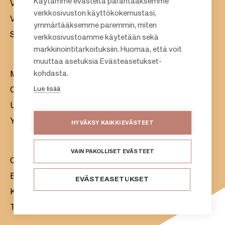
Käytämme evästeitä parantaaksemme
Vuokraus
verkkosivuston käyttökokemustasi,
Vastuullisuus
F
ymmärtääksemme paremmin, miten
Sijoittajat
verkkosivustoamme käytetään sekä
o
markkinointitarkoituksiin. Huomaa, että voit
o
muuttaa asetuksia Evästeasetukset-
t
kohdasta.
Meistä
e
Lue lisää
Citylife
r
Uutishuone
Yhteystiedot
HYVÄKSY KAIKKI EVÄSTEET
VAIN PAKOLLISET EVÄSTEET
Citycon Oyj
Evästeet
EVÄSTEASETUKSET
Käyttöehdot
Tietosuojaseloste