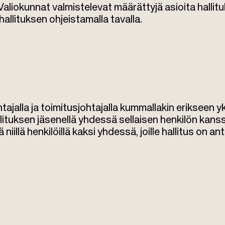
aliokunnat valmistelevat määrättyjä asioita hallitu
hallituksen ohjeistamalla tavalla.
jalla ja toimitusjohtajalla kummallakin erikseen yk
allituksen jäsenellä yhdessä sellaisen henkilön kans
iillä henkilöillä kaksi yhdessä, joille hallitus on an