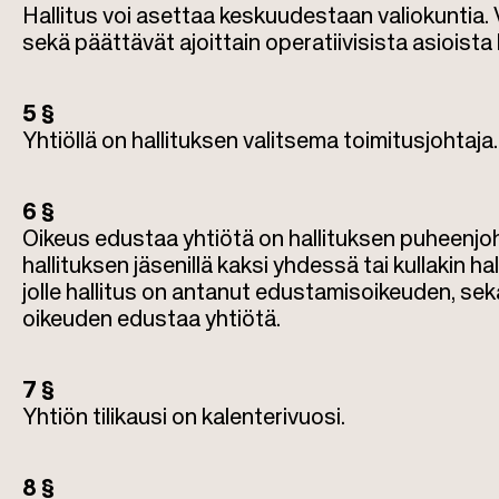
Hallitus voi asettaa keskuudestaan valiokuntia. V
sekä päättävät ajoittain operatiivisista asioista 
5 §
Yhtiöllä on hallituksen valitsema toimitusjohtaja.
6 §
Oikeus edustaa yhtiötä on hallituksen puheenjohta
hallituksen jäsenillä kaksi yhdessä tai kullakin h
jolle hallitus on antanut edustamisoikeuden, sekä n
oikeuden edustaa yhtiötä.
7 §
Yhtiön tilikausi on kalenterivuosi.
8 §