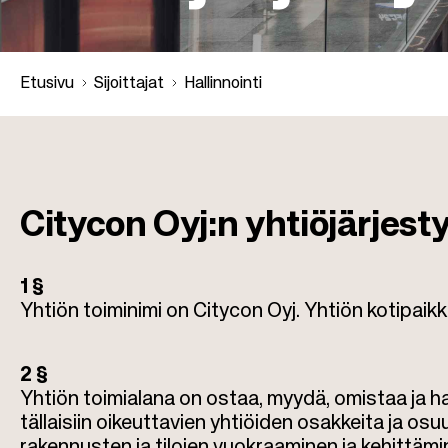
Etusivu
Sijoittajat
Hallinnointi
M
u
Citycon Oyj:n yhtiöjärjest
r
1 §
u
Yhtiön toiminimi on Citycon Oyj. Yhtiön kotipaikk
p
2 §
o
Yhtiön toimialana on ostaa, myydä, omistaa ja hall
tällaisiin oikeuttavien yhtiöiden osakkeita ja osu
rakennusten ja tilojen vuokraaminen ja kehittämin