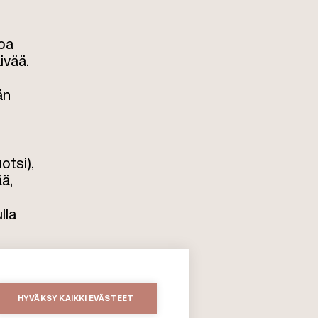
koa
ivää.
än
otsi),
ää,
lla
HYVÄKSY KAIKKI EVÄSTEET