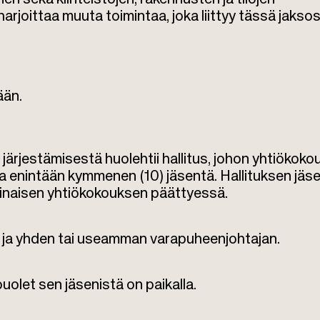
 harjoittaa muuta toimintaa, joka liittyy tässä jakso
ään.
järjestämisestä huolehtii hallitus, johon yhtiökok
ja enintään kymmenen (10) jäsentä. Hallituksen jäs
rsinaisen yhtiökokouksen päättyessä.
n ja yhden tai useamman varapuheenjohtajan.
olet sen jäsenistä on paikalla.