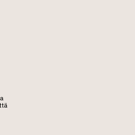
la
ttä