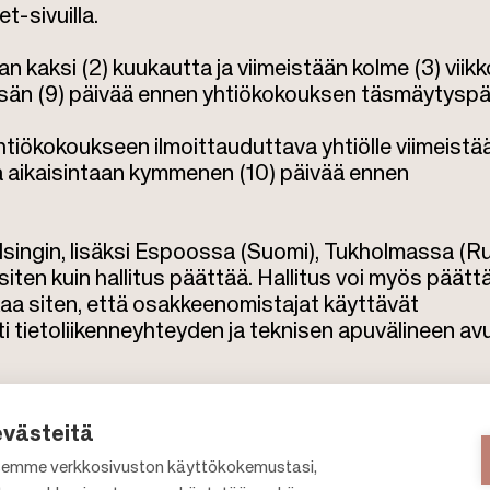
t-sivuilla.
n kaksi (2) kuukautta ja viimeistään kolme (3) viik
ksän (9) päivää ennen yhtiökokouksen täsmäytyspä
iökokoukseen ilmoittauduttava yhtiölle viimeistä
la aikaisintaan kymmenen (10) päivää ennen
lsingin, lisäksi Espoossa (Suomi), Tukholmassa (Ru
ten kuin hallitus päättää. Hallitus voi myös päätt
kaa siten, että osakkeenomistajat käyttävät
 tietoliikenneyhteyden ja teknisen apuvälineen avu
evästeitä
emme verkkosivuston käyttökokemustasi,