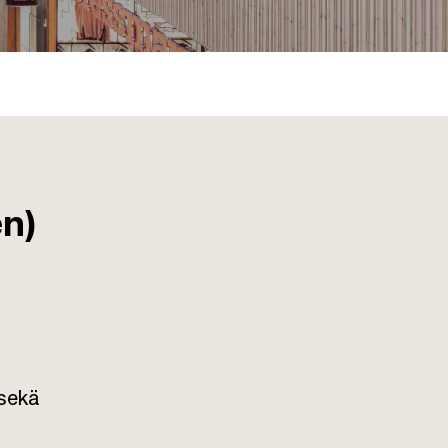
en)
 sekä