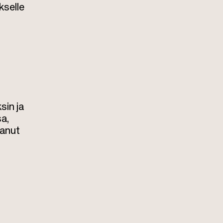
kselle
sin ja
sa,
tanut