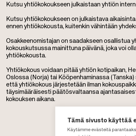
Kutsu yhtiökokoukseen julkaistaan yhtiön interne
Kutsu yhtiökokoukseen on julkaistava aikaisintaa
ennen yhtiökokousta, kuitenkin vähintään yhde
Osakkeenomistajan on saadakseen osallistua yht
kokouskutsussa mainittuna päivänä, joka voi ol
yhtiökokousta.
Yhtiökokous voidaan pitää yhtiön kotipaikan, He
Oslossa (Norja) tai Kööpenhaminassa (Tanska) si
että yhtiökokous järjestetään ilman kokouspaik
täysimääräisesti päätösvaltaansa ajantasaisesti
kokouksen aikana.
Tämä sivusto käyttää 
Käytämme evästeitä parantaaks