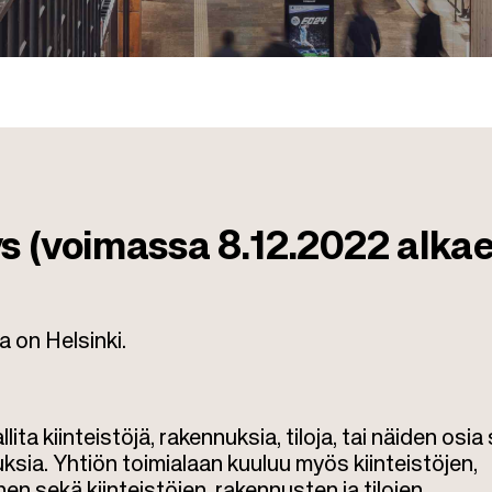
ys (voimassa 8.12.2022 alka
a on Helsinki.
ita kiinteistöjä, rakennuksia, tiloja, tai näiden osia
uksia. Yhtiön toimialaan kuuluu myös kiinteistöjen,
en sekä kiinteistöjen, rakennusten ja tilojen