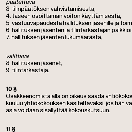
päätettävä
3. tilinpäätöksen vahvistamisesta,
4. taseen osoittaman voiton käyttämisestä,
5. vastuuvapaudesta hallituksen jäsenille ja toimi
6. hallituksen jäsenten ja tilintarkastajan palkkioi
7. hallituksen jäsenten lukumäärästä,
valittava
8. hallituksen jäsenet,
9. tilintarkastaja.
10 §
Osakkeenomistajalla on oikeus saada yhtiökokouk
kuuluu yhtiökokouksen käsiteltäväksi, jos hän vaatii
asia voidaan sisällyttää kokouskutsuun.
11 §