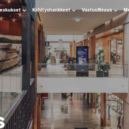
eskukset
Kehityshankkeet
Vastuullisuus
Me
s