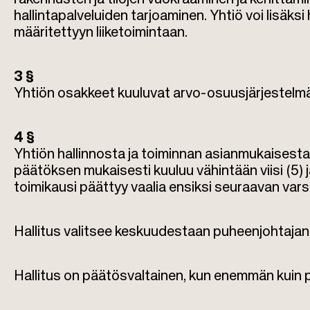
l
hallintapalveluiden tarjoaminen. Yhtiö voi lisäksi
k
määritettyyn liiketoimintaan.
u
3 §
Yhtiön osakkeet kuuluvat arvo-osuusjärjestelm
4 §
Yhtiön hallinnosta ja toiminnan asianmukaisesta 
päätöksen mukaisesti kuuluu vähintään viisi (5) 
toimikausi päättyy vaalia ensiksi seuraavan va
Hallitus valitsee keskuudestaan puheenjohtaja
Hallitus on päätösvaltainen, kun enemmän kuin pu