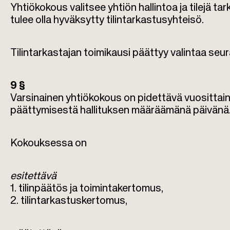
Yhtiökokous valitsee yhtiön hallintoa ja tilejä ta
tulee olla hyväksytty tilintarkastusyhteisö.
Tilintarkastajan toimikausi päättyy valintaa se
9 §
Varsinainen yhtiökokous on pidettävä vuosittai
päättymisestä hallituksen määräämänä päivänä
Kokouksessa on
esitettävä
1. tilinpäätös ja toimintakertomus,
2. tilintarkastuskertomus,