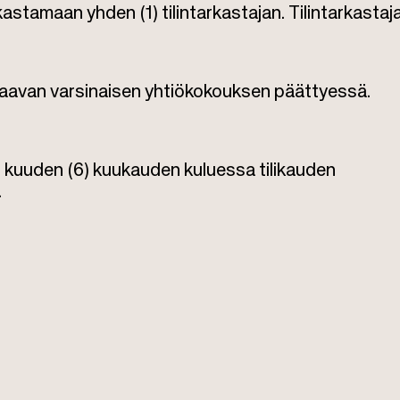
rkastamaan yhden (1) tilintarkastajan. Tilintarkastaj
uraavan varsinaisen yhtiökokouksen päättyessä.
n kuuden (6) kuukauden kuluessa tilikauden
.