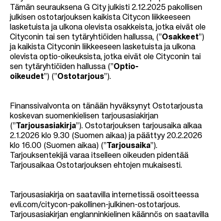
Tämän seurauksena G City julkisti 2.12.2025 pakollisen
julkisen ostotarjouksen kaikista Citycon liikkeeseen
lasketuista ja ulkona olevista osakkeista, jotka eivät ole
Cityconin tai sen tytäryhtiöiden hallussa, (”
Osakkeet
”)
ja kaikista Cityconin liikkeeseen lasketuista ja ulkona
olevista optio-oikeuksista, jotka eivät ole Cityconin tai
sen tytäryhtiöiden hallussa (”
Optio-
oikeudet
”) (”
Ostotarjous
”).
Finanssivalvonta on tänään hyväksynyt Ostotarjousta
koskevan suomenkielisen tarjousasiakirjan
(”
Tarjousasiakirja
”). Ostotarjouksen tarjousaika alkaa
2.1.2026 klo 9.30 (Suomen aikaa) ja päättyy 20.2.2026
klo 16.00 (Suomen aikaa) (”
Tarjousaika
”).
Tarjouksentekijä varaa itselleen oikeuden pidentää
Tarjousaikaa Ostotarjouksen ehtojen mukaisesti.
Tarjousasiakirja on saatavilla internetissä osoitteessa
evli.com/citycon-pakollinen-julkinen-ostotarjous.
Tarjousasiakirjan englanninkielinen käännös on saatavilla