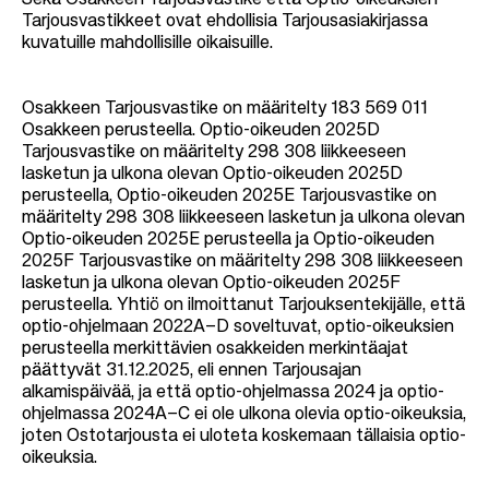
Sekä Osakkeen Tarjousvastike että Optio-oikeuksien
Tarjousvastikkeet ovat ehdollisia Tarjousasiakirjassa
kuvatuille mahdollisille oikaisuille.
Osakkeen Tarjousvastike on määritelty 183 569 011
Osakkeen perusteella. Optio-oikeuden 2025D
Tarjousvastike on määritelty 298 308 liikkeeseen
lasketun ja ulkona olevan Optio-oikeuden 2025D
perusteella, Optio-oikeuden 2025E Tarjousvastike on
määritelty 298 308 liikkeeseen lasketun ja ulkona olevan
Optio-oikeuden 2025E perusteella ja Optio-oikeuden
2025F Tarjousvastike on määritelty 298 308 liikkeeseen
lasketun ja ulkona olevan Optio-oikeuden 2025F
perusteella. Yhtiö on ilmoittanut Tarjouksentekijälle, että
optio-ohjelmaan 2022A–D soveltuvat, optio-oikeuksien
perusteella merkittävien osakkeiden merkintäajat
päättyvät 31.12.2025, eli ennen Tarjousajan
alkamispäivää, ja että optio-ohjelmassa 2024 ja optio-
ohjelmassa 2024A–C ei ole ulkona olevia optio-oikeuksia,
joten Ostotarjousta ei uloteta koskemaan tällaisia optio-
oikeuksia.