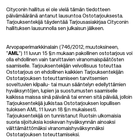
Cityconin hallitus ei ole vielä tämän tiedotteen
päivämääränä antanut lausuntoa Ostotarjouksesta.
Tarjouksentekijä täydentää Tarjousasiakirjaa Cityconin
hallituksen lausunnolla sen julkaisun jälkeen.
Arvopaperimarkkinalain (746/2012, muutoksineen,
”
AML
”) 11 luvun 15 §:n mukaan pakollinen ostotarjous voi
olla ehdollinen vain tarvittavien viranomaispäätösten
saamiselle. Tarjouksentekijän velvollisuus toteuttaa
Ostotarjous on ehdollinen kaikkien Tarjouksentekijän
Ostotarjouksen toteuttamiseen tarvitsemien
soveltuvien kilpailu- tai muun sääntelyn edellyttämien
hyväksyntöjen, lupien ja suostumusten saamiselle
kaikissa maissa sinä päivänä tai ennen sitä päivää, jolloin
Tarjouksentekijä julkistaa Ostotarjouksen lopullisen
tuloksen AML 11 luvun 18 §:n mukaisesti.
Tarjouksentekijä on tunnistanut Ruotsin ulkomaisia
suoria sijoituksia koskevan hyväksynnän ainoaksi
välttämättömäksi viranomaishyväksynnäksi
Ostotarjouksen toteuttamiseksi.