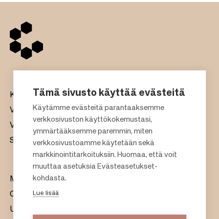
Tämä sivusto käyttää evästeitä
Kauppakeskukset
Käytämme evästeitä parantaaksemme
Vuokraus
verkkosivuston käyttökokemustasi,
Vastuullisuus
F
ymmärtääksemme paremmin, miten
Sijoittajat
verkkosivustoamme käytetään sekä
o
markkinointitarkoituksiin. Huomaa, että voit
o
muuttaa asetuksia Evästeasetukset-
t
kohdasta.
Meistä
e
Lue lisää
Citylife
r
Uutishuone