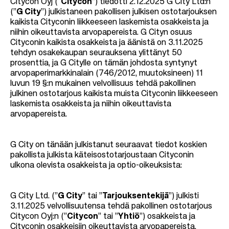
Citycon Oyj (“
Citycon
”) tiedotti 2.12.2025 G City Ltd:n
(”
G City
”) julkistaneen pakollisen julkisen ostotarjouksen
kaikista Cityconin liikkeeseen laskemista osakkeista ja
niihin oikeuttavista arvopapereista. G Cityn osuus
Cityconin kaikista osakkeista ja äänistä on 3.11.2025
tehdyn osakekaupan seurauksena ylittänyt 50
prosenttia, ja G Citylle on tämän johdosta syntynyt
arvopaperimarkkinalain (746/2012, muutoksineen) 11
luvun 19 §:n mukainen velvollisuus tehdä pakollinen
julkinen ostotarjous kaikista muista Cityconin liikkeeseen
laskemista osakkeista ja niihin oikeuttavista
arvopapereista.
G City on tänään julkistanut seuraavat tiedot koskien
pakollista julkista käteisostotarjoustaan Cityconin
ulkona olevista osakkeista ja optio-oikeuksista:
G City Ltd. (”
G City
” tai ”
Tarjouksentekijä
”) julkisti
3.11.2025 velvollisuutensa tehdä pakollinen ostotarjous
Citycon Oyj:n (”
Citycon
” tai ”
Yhtiö
”) osakkeista ja
Cityconin osakkeisiin oikeuttavista arvopapereista.