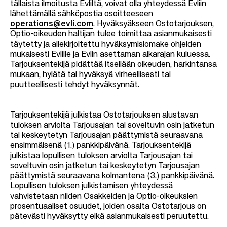
tällaista ilmoitusta Evliltä, voivat olla yhteydessä Evliin
lähettämällä sähköpostia osoitteeseen
operations@evli.com
. Hyväksyäkseen Ostotarjouksen,
Optio-oikeuden haltijan tulee toimittaa asianmukaisesti
täytetty ja allekirjoitettu hyväksymislomake ohjeiden
mukaisesti Evlille ja Evlin asettaman aikarajan kuluessa.
Tarjouksentekijä pidättää itsellään oikeuden, harkintansa
mukaan, hylätä tai hyväksyä virheellisesti tai
puutteellisesti tehdyt hyväksynnät.
Tarjouksentekijä julkistaa Ostotarjouksen alustavan
tuloksen arviolta Tarjousajan tai soveltuvin osin jatketun
tai keskeytetyn Tarjousajan päättymistä seuraavana
ensimmäisenä (1.) pankkipäivänä. Tarjouksentekijä
julkistaa lopullisen tuloksen arviolta Tarjousajan tai
soveltuvin osin jatketun tai keskeytetyn Tarjousajan
päättymistä seuraavana kolmantena (3.) pankkipäivänä.
Lopullisen tuloksen julkistamisen yhteydessä
vahvistetaan niiden Osakkeiden ja Optio-oikeuksien
prosentuaaliset osuudet, joiden osalta Ostotarjous on
pätevästi hyväksytty eikä asianmukaisesti peruutettu.