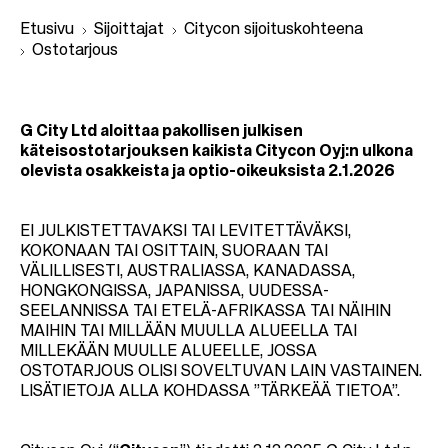
Etusivu
Sijoittajat
Citycon sijoituskohteena
Ostotarjous
M
u
G City Ltd aloittaa pakollisen julkisen
käteisostotarjouksen kaikista Citycon Oyj:n ulkona
r
olevista osakkeista ja optio-oikeuksista 2.1.2026
u
p
EI JULKISTETTAVAKSI TAI LEVITETTÄVÄKSI,
o
KOKONAAN TAI OSITTAIN, SUORAAN TAI
l
VÄLILLISESTI, AUSTRALIASSA, KANADASSA,
HONGKONGISSA, JAPANISSA, UUDESSA-
k
SEELANNISSA TAI ETELÄ-AFRIKASSA TAI NÄIHIN
u
MAIHIN TAI MILLÄÄN MUULLA ALUEELLA TAI
MILLEKÄÄN MUULLE ALUEELLE, JOSSA
OSTOTARJOUS OLISI SOVELTUVAN LAIN VASTAINEN.
LISÄTIETOJA ALLA KOHDASSA ”TÄRKEÄÄ TIETOA”.