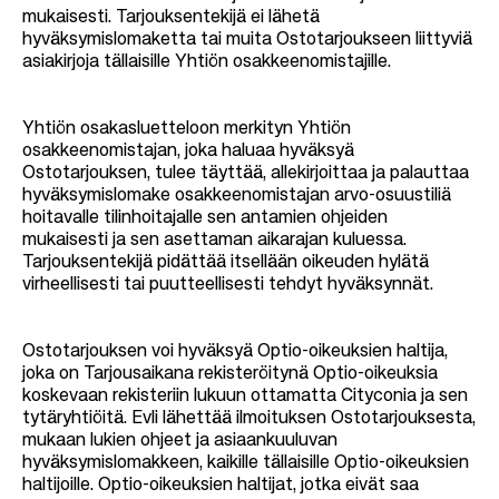
mukaisesti. Tarjouksentekijä ei lähetä
hyväksymislomaketta tai muita Ostotarjoukseen liittyviä
asiakirjoja tällaisille Yhtiön osakkeenomistajille.
Yhtiön osakasluetteloon merkityn Yhtiön
osakkeenomistajan, joka haluaa hyväksyä
Ostotarjouksen, tulee täyttää, allekirjoittaa ja palauttaa
hyväksymislomake osakkeenomistajan arvo-osuustiliä
hoitavalle tilinhoitajalle sen antamien ohjeiden
mukaisesti ja sen asettaman aikarajan kuluessa.
Tarjouksentekijä pidättää itsellään oikeuden hylätä
virheellisesti tai puutteellisesti tehdyt hyväksynnät.
Ostotarjouksen voi hyväksyä Optio-oikeuksien haltija,
joka on Tarjousaikana rekisteröitynä Optio-oikeuksia
koskevaan rekisteriin lukuun ottamatta Cityconia ja sen
tytäryhtiöitä. Evli lähettää ilmoituksen Ostotarjouksesta,
mukaan lukien ohjeet ja asiaankuuluvan
hyväksymislomakkeen, kaikille tällaisille Optio-oikeuksien
haltijoille. Optio-oikeuksien haltijat, jotka eivät saa