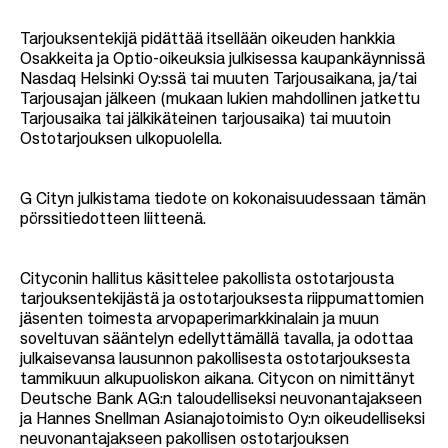
Tarjouksentekijä pidättää itsellään oikeuden hankkia
Osakkeita ja Optio-oikeuksia julkisessa kaupankäynnissä
Nasdaq Helsinki Oy:ssä tai muuten Tarjousaikana, ja/tai
Tarjousajan jälkeen (mukaan lukien mahdollinen jatkettu
Tarjousaika tai jälkikäteinen tarjousaika) tai muutoin
Ostotarjouksen ulkopuolella.
G Cityn julkistama tiedote on kokonaisuudessaan tämän
pörssitiedotteen liitteenä.
Cityconin hallitus käsittelee pakollista ostotarjousta
tarjouksentekijästä ja ostotarjouksesta riippumattomien
jäsenten toimesta arvopaperimarkkinalain ja muun
soveltuvan sääntelyn edellyttämällä tavalla, ja odottaa
julkaisevansa lausunnon pakollisesta ostotarjouksesta
tammikuun alkupuoliskon aikana. Citycon on nimittänyt
Deutsche Bank AG:n taloudelliseksi neuvonantajakseen
ja Hannes Snellman Asianajotoimisto Oy:n oikeudelliseksi
neuvonantajakseen pakollisen ostotarjouksen