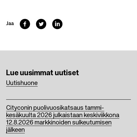
F
T
L
Jaa
a
w
i
c
i
n
e
t
k
b
t
e
Lue uusimmat
uutiset
o
e
d
Uutishuone
o
r
I
k
n
Cityconin puolivuosikatsaus tammi-
kesäkuulta 2026 julkaistaan keskiviikkona
12.8.2026 markkinoiden sulkeutumisen
jälkeen