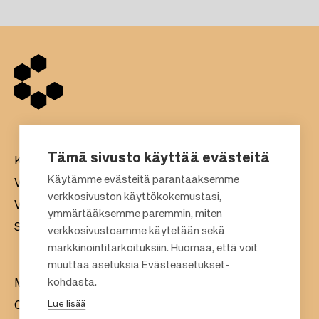
Tämä sivusto käyttää evästeitä
Kauppakeskukset
Käytämme evästeitä parantaaksemme
Vuokraus
verkkosivuston käyttökokemustasi,
Vastuullisuus
F
ymmärtääksemme paremmin, miten
Sijoittajat
verkkosivustoamme käytetään sekä
o
markkinointitarkoituksiin. Huomaa, että voit
o
muuttaa asetuksia Evästeasetukset-
t
kohdasta.
Meistä
e
Lue lisää
Citylife
r