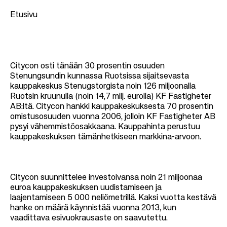
Etusivu
M
u
Citycon osti tänään 30 prosentin osuuden
Stenungsundin kunnassa Ruotsissa sijaitsevasta
r
kauppakeskus Stenugstorgista noin 126 miljoonalla
u
Ruotsin kruunulla (noin 14,7 milj. eurolla) KF Fastigheter
AB:ltä. Citycon hankki kauppakeskuksesta 70 prosentin
p
omistusosuuden vuonna 2006, jolloin KF Fastigheter AB
o
pysyi vähemmistöosakkaana. Kauppahinta perustuu
l
kauppakeskuksen tämänhetkiseen markkina-arvoon.
k
u
Citycon suunnittelee investoivansa noin 21 miljoonaa
euroa kauppakeskuksen uudistamiseen ja
laajentamiseen 5 000 neliömetrillä. Kaksi vuotta kestävä
hanke on määrä käynnistää vuonna 2013, kun
vaadittava esivuokrausaste on saavutettu.