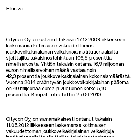
Etusivu
M
u
Citycon Oyj on ostanut takaisin 17.12.2009 liikkeeseen
laskemansa kotimaisen vakuudettoman
r
joukkovelkakirjalainan velkakirjoja institutionaalisilta
u
sijoittajilta takaisinostohintaan 106,5 prosenttia
nimellisarvosta. Yhtiön takaisin ostama 16,9 miljoonan
p
euron nimellisarvoinen määrä vastaa noin
o
42,3 prosenttia joukkovelkakirjalainan kokonaismäärästä.
l
Vuonna 2014 erääntyvän joukkovelkakirjalainan pääoma
on 40 miljoonaa euroa ja vuotuinen korko 5,10
k
prosenttia. Kaupat toteutettiin 25.06.2013.
u
Citycon Oyj on samanaikaisesti ostanut takaisin
11.05.2012 liikkeeseen laskemansa kotimaisen
vakuudettoman joukkovelkakirjalainan velkakirjoja