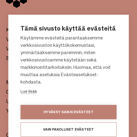
Tämä sivusto käyttää evästeitä
Kauppakeskukset
Käytämme evästeitä parantaaksemme
Vuokraus
verkkosivuston käyttökokemustasi,
Vastuullisuus
F
ymmärtääksemme paremmin, miten
Sijoittajat
verkkosivustoamme käytetään sekä
o
markkinointitarkoituksiin. Huomaa, että voit
o
muuttaa asetuksia Evästeasetukset-
t
kohdasta.
Meistä
e
Lue lisää
Citylife
r
Uutishuone
Yhteystiedot
HYVÄKSY KAIKKI EVÄSTEET
VAIN PAKOLLISET EVÄSTEET
Citycon Oyj