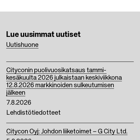
c
i
n
e
t
k
b
t
e
Lue uusimmat
uutiset
o
e
d
Uutishuone
o
r
I
k
n
Cityconin puolivuosikatsaus tammi-
kesäkuulta 2026 julkaistaan keskiviikkona
12.8.2026 markkinoiden sulkeutumisen
jälkeen
7.8.2026
Lehdistötiedotteet
Citycon Oyj: Johdon liiketoimet – G City Ltd.