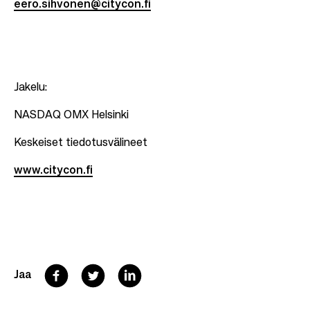
eero.sihvonen@citycon.fi
Jakelu:
NASDAQ OMX Helsinki
Keskeiset tiedotusvälineet
www.citycon.fi
F
T
L
Jaa
a
w
i