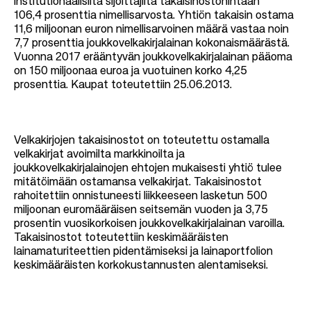
institutionaalisilta sijoittajilta takaisinostohintaan
106,4 prosenttia nimellisarvosta. Yhtiön takaisin ostama
11,6 miljoonan euron nimellisarvoinen määrä vastaa noin
7,7 prosenttia joukkovelkakirjalainan kokonaismäärästä.
Vuonna 2017 erääntyvän joukkovelkakirjalainan pääoma
on 150 miljoonaa euroa ja vuotuinen korko 4,25
prosenttia. Kaupat toteutettiin 25.06.2013.
Velkakirjojen takaisinostot on toteutettu ostamalla
velkakirjat avoimilta markkinoilta ja
joukkovelkakirjalainojen ehtojen mukaisesti yhtiö tulee
mitätöimään ostamansa velkakirjat. Takaisinostot
rahoitettiin onnistuneesti liikkeeseen lasketun 500
miljoonan euromääräisen seitsemän vuoden ja 3,75
prosentin vuosikorkoisen joukkovelkakirjalainan varoilla.
Takaisinostot toteutettiin keskimääräisten
lainamaturiteettien pidentämiseksi ja lainaportfolion
keskimääräisten korkokustannusten alentamiseksi.