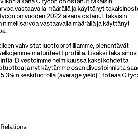
 viikon aikana Citycon on ostanut takaisin
arvoa vastaavalla määrällä
ja käyttänyt takaisinost
tycon on vuoden 2022 aikana ostanut takaisin
n nimellisarvoa vastaavalla määrällä ja käyttänyt
oa.
leen vahvistat luottoprofiiliamme, pienentävät
lkojemme maturiteettiprofiilia. Lisäksi takaisinos
ntia. Divestoimme helmikuussa kaksi kohdetta
ttotuottoa ja nyt käytämme osan divestoinnista saa
 5,3%:n keskituotolla (average yield)”, toteaa Cityc
 Relations