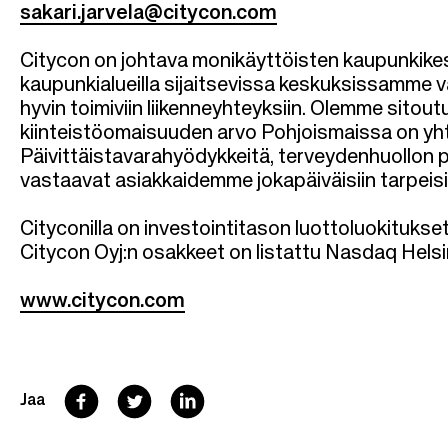
sakari.jarvela@citycon.com
Citycon on johtava monikäyttöisten kaupunkikeskus
kaupunkialueilla sijaitsevissa keskuksissamme v
hyvin toimiviin liikenneyhteyksiin. Olemme sitou
kiinteistöomaisuuden arvo Pohjoismaissa on yhte
Päivittäistavarahyödykkeitä, terveydenhuollon 
vastaavat asiakkaidemme jokapäiväisiin tarpeisi
Cityconilla on investointitason luottoluokitukse
Citycon Oyj:n osakkeet on listattu Nasdaq Helsin
www.citycon.com
F
T
L
Jaa
a
w
i