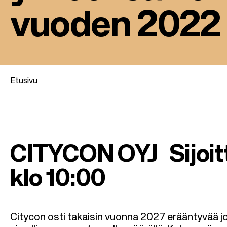
vuoden 2022 
Etusivu
M
u
CITYCON OYJ Sijoit
r
klo 10:00
u
p
Citycon osti takaisin vuonna 2027 erääntyvää j