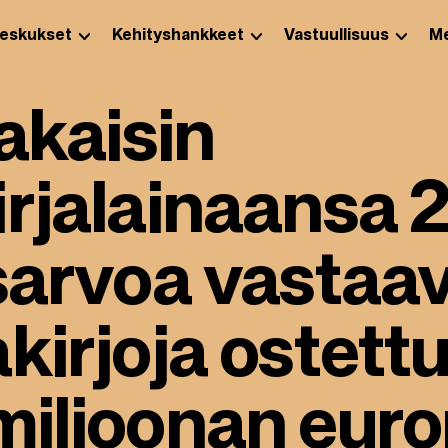
eskukset
Kehityshankkeet
Vastuullisuus
Me
takaisin
rjalainaansa 
sarvoa vastaav
kirjoja ostettu
miljoonan euro