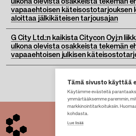
ulkona olevista osakkeista tekemän 
vapaaehtoisen käteisostotarjouksen lop
aloittaa jälkikäteisen tarjousajan
G City Ltd.:n kaikista Citycon Oyj:n lii
ulkona olevista osakkeista tekemän 
vapaaehtoisen julkisen käteisostotarj
Tämä sivusto käyttää 
Käytämme evästeitä parantaaks
ymmärtääksemme paremmin, mit
markkinointitarkoituksiin. Huoma
kohdasta.
Lue lisää