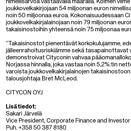
nimellisarvoa vastaavalla määrällä. Kolmen viime
o
joukkovelkakirjojaan 54 miljoonan euron nimellis
noin 50 miljoonaa euroa. Kokonaisuudessaan Ci
l
joukkovelkakirjalainojaan noin 79 miljoonan euro
takaisinostoihin yhteensä noin 75 miljoonaa eur
k
”Takaisinostot pienentävät korkokulujamme, edel
u
jälleenrahoitusriskiämme sekä tasapainottavat ve
demonstroivat Cityconin vahvaa pääomanallokoi
Norjassa hinnalla, joka vastaa noin 5,2%:tin ne
varoista joukkovelkakirjalainojen takaisinostoon
talousjohtaja Bret McLeod.
CITYCON OYJ
Lisätiedot:
Sakari Järvelä
Vice President, Corporate Finance and Investor
Puh. +358 50 387 8180