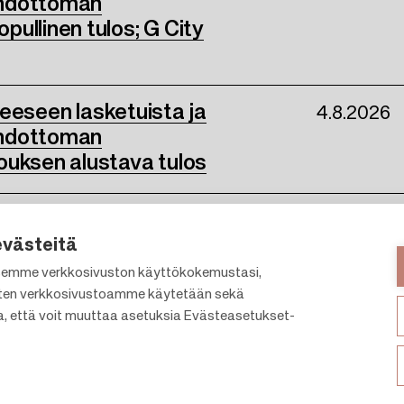
ehdottoman
ullinen tulos; G City
kkeeseen lasketuista ja
4.8.2026
ehdottoman
ouksen alustava tulos
evästeitä
emme verkkosivuston käyttökokemustasi,
en verkkosivustoamme käytetään sekä
a, että voit muuttaa asetuksia Evästeasetukset-
Kauppakeskukset
Meistä
Vuokraus
Citylife
Vastuullisuus
Uutish