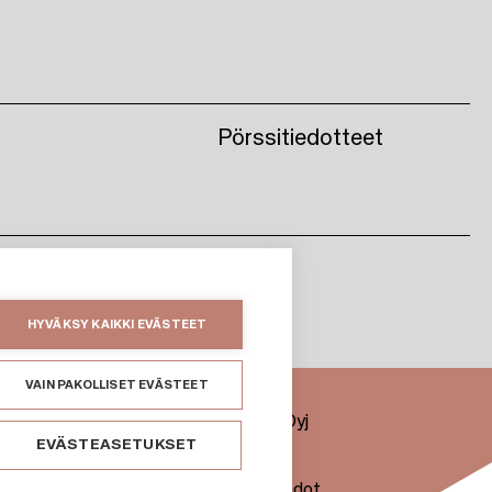
Pörssitiedotteet
HYVÄKSY KAIKKI EVÄSTEET
VAIN PAKOLLISET EVÄSTEET
Citycon Oyj
EVÄSTEASETUKSET
Evästeet
uone
Käyttöehdot