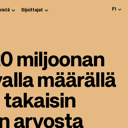
VALITS
FI
istä
Sijoittajat
20 miljoonan
alla määrällä
 takaisin
n arvosta