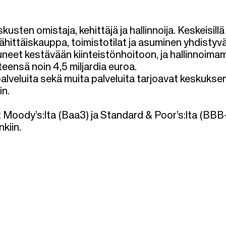
ten omistaja, kehittäjä ja hallinnoija. Keskeisillä
ähittäiskauppa, toimistotilat ja asuminen yhdistyv
tuneet kestävään kiinteistönhoitoon, ja hallinnoim
ensä noin 4,5 miljardia euroa.
palveluita sekä muita palveluita tarjoavat keskuks
in.
t Moody’s:lta (Baa3) ja Standard & Poor’s:lta (BBB-
kiin.