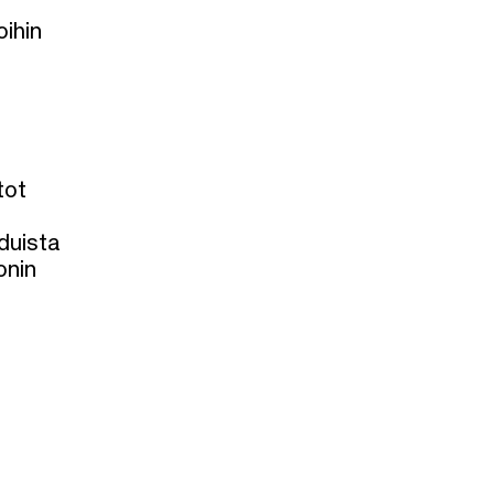
oihin
tot
duista
onin