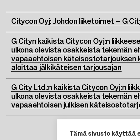
Citycon Oyj: Johdon liiketoimet – G Cit
G Cityn kaikista Citycon Oyj:n liikkees
ulkona olevista osakkeista tekemän 
vapaaehtoisen käteisostotarjouksen lop
aloittaa jälkikäteisen tarjousajan
G City Ltd.:n kaikista Citycon Oyj:n lii
ulkona olevista osakkeista tekemän 
vapaaehtoisen julkisen käteisostotarj
Tämä sivusto käyttää 