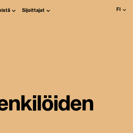
VALITS
FI
istä
Sijoittajat
henkilöiden