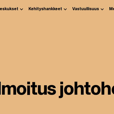
eskukset
Kehityshankkeet
Vastuullisuus
Me
Ilmoitus johto