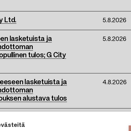
y Ltd.
5.8.2026
een lasketuista ja
5.8.2026
ehdottoman
ullinen tulos; G City
kkeeseen lasketuista ja
4.8.2026
ehdottoman
ouksen alustava tulos
evästeitä