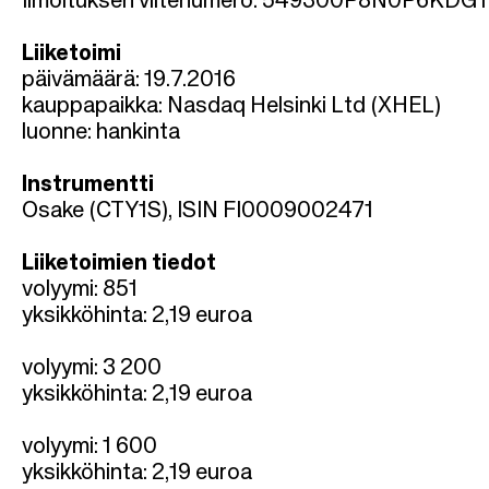
l
Ilmoituksen viitenumero: 549300P8N0P6KD
k
Liiketoimi
päivämäärä: 19.7.2016
u
kauppapaikka: Nasdaq Helsinki Ltd (XHEL)
luonne: hankinta
Instrumentti
Osake (CTY1S), ISIN FI0009002471
Liiketoimien tiedot
volyymi: 851
yksikköhinta: 2,19 euroa
volyymi: 3 200
yksikköhinta: 2,19 euroa
volyymi: 1 600
yksikköhinta: 2,19 euroa