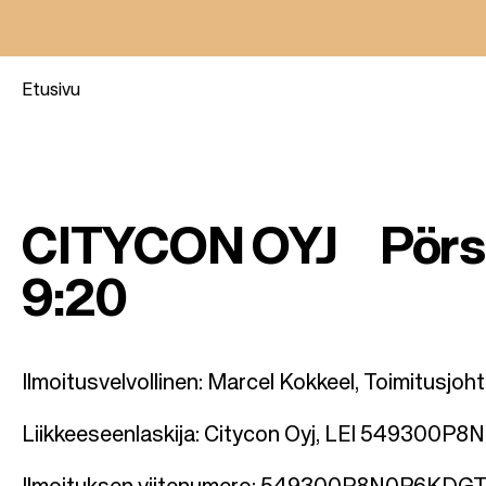
Etusivu
M
u
CITYCON OYJ Pörssi
r
9:20
u
p
Ilmoitusvelvollinen: Marcel Kokkeel, Toimitusjoht
o
Liikkeeseenlaskija: Citycon Oyj, LEI 549300