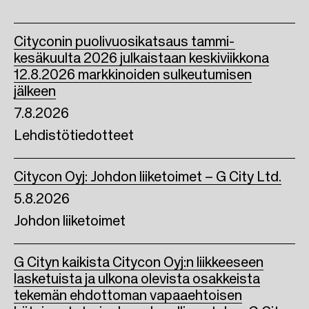
k
n
Cityconin puolivuosikatsaus tammi-
kesäkuulta 2026 julkaistaan keskiviikkona
12.8.2026 markkinoiden sulkeutumisen
jälkeen
7.8.2026
Lehdistötiedotteet
Citycon Oyj: Johdon liiketoimet – G City Ltd.
5.8.2026
Johdon liiketoimet
G Cityn kaikista Citycon Oyj:n liikkeeseen
lasketuista ja ulkona olevista osakkeista
tekemän ehdottoman vapaaehtoisen