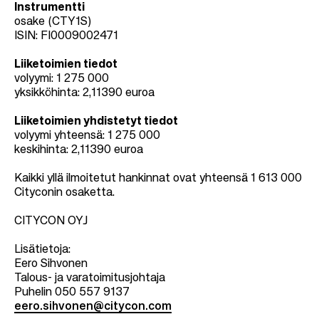
Instrumentti
osake (CTY1S)
ISIN: FI0009002471
Liiketoimien tiedot
volyymi: 1 275 000
yksikköhinta: 2,11390 euroa
Liiketoimien yhdistetyt tiedot
volyymi yhteensä: 1 275 000
keskihinta: 2,11390 euroa
Kaikki yllä ilmoitetut hankinnat ovat yhteensä 1 613 000
Cityconin osaketta.
CITYCON OYJ
Lisätietoja:
Eero Sihvonen
Talous- ja varatoimitusjohtaja
Puhelin 050 557 9137
eero.sihvonen@citycon.com