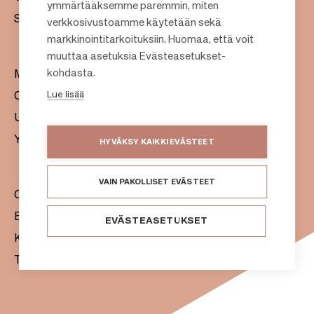
F
ymmärtääksemme paremmin, miten
Sijoittajat
verkkosivustoamme käytetään sekä
o
markkinointitarkoituksiin. Huomaa, että voit
o
muuttaa asetuksia Evästeasetukset-
t
kohdasta.
Meistä
e
Lue lisää
Citylife
r
Uutishuone
Yhteystiedot
HYVÄKSY KAIKKI EVÄSTEET
VAIN PAKOLLISET EVÄSTEET
Citycon Oyj
Evästeet
EVÄSTEASETUKSET
Käyttöehdot
Tietosuojaseloste