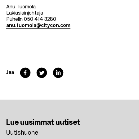
Anu Tuomola
Lakiasiainjohtaja
Puhelin 050 414 3280
anu.tuomola@citycon.com
F
T
L
Jaa
a
w
i
c
i
n
e
t
k
b
t
e
Lue uusimmat
uutiset
o
e
d
Uutishuone
o
r
I