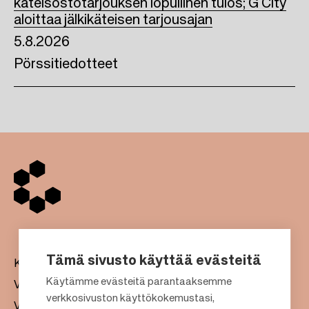
käteisostotarjouksen lopullinen tulos; G City
aloittaa jälkikäteisen tarjousajan
5.8.2026
Pörssitiedotteet
Tämä sivusto käyttää evästeitä
Kauppakeskukset
Käytämme evästeitä parantaaksemme
Vuokraus
verkkosivuston käyttökokemustasi,
Vastuullisuus