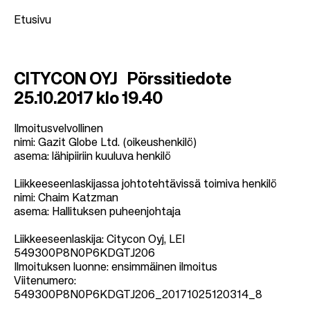
Etusivu
M
CITYCON OYJ Pörssitiedote
u
25.10.2017 klo 19.40
r
u
Ilmoitusvelvollinen
nimi: Gazit Globe Ltd. (oikeushenkilö)
p
asema: lähipiiriin kuuluva henkilö
o
Liikkeeseenlaskijassa johtotehtävissä toimiva henkilö
l
nimi: Chaim Katzman
k
asema: Hallituksen puheenjohtaja
u
Liikkeeseenlaskija: Citycon Oyj, LEI
549300P8N0P6KDGTJ206
Ilmoituksen luonne: ensimmäinen ilmoitus
Viitenumero:
549300P8N0P6KDGTJ206_20171025120314_8