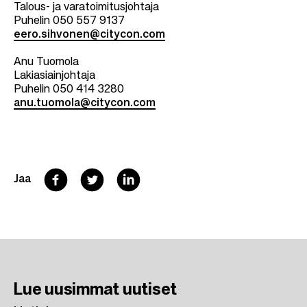
Talous- ja varatoimitusjohtaja
Puhelin 050 557 9137
eero.sihvonen@citycon.com
Anu Tuomola
Lakiasiainjohtaja
Puhelin 050 414 3280
anu.tuomola@citycon.com
F
T
L
Jaa
a
w
i
c
i
n
e
t
k
b
t
e
Lue uusimmat
uutiset
o
e
d