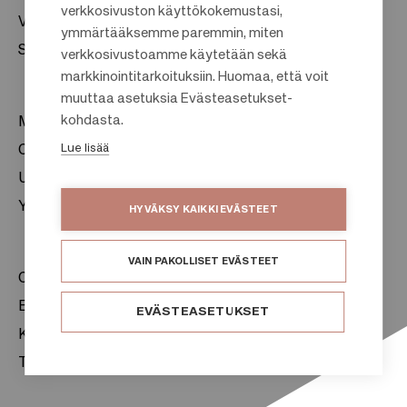
verkkosivuston käyttökokemustasi,
Vastuullisuus
F
ymmärtääksemme paremmin, miten
Sijoittajat
verkkosivustoamme käytetään sekä
o
markkinointitarkoituksiin. Huomaa, että voit
o
muuttaa asetuksia Evästeasetukset-
t
kohdasta.
Meistä
e
Lue lisää
Citylife
r
Uutishuone
Yhteystiedot
HYVÄKSY KAIKKI EVÄSTEET
VAIN PAKOLLISET EVÄSTEET
Citycon Oyj
Evästeet
EVÄSTEASETUKSET
Käyttöehdot
Tietosuojaseloste