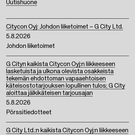
Uutishuone
o
r
I
k
n
Citycon Oyj: Johdon liiketoimet – G City Ltd.
5.8.2026
Johdon liiketoimet
G Cityn kaikista Citycon Oyj:n liikkeeseen
lasketuista ja ulkona olevista osakkeista
tekemän ehdottoman vapaaehtoisen
käteisostotarjouksen lopullinen tulos; G City
aloittaa jälkikäteisen tarjousajan
5.8.2026
Pörssitiedotteet
G City Ltd.:n kaikista Citycon Oyj:n liikkeeseen