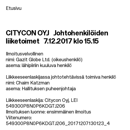
Etusivu
M
CITYCON OYJ Johtohenkilöiden
u
liiketoimet 7.12.2017 klo 15.15
r
u
Ilmoitusvelvollinen
nimi: Gazit Globe Ltd. (oikeushenkilö)
p
asema: lähipiiriin kuuluva henkilö
o
Liikkeeseenlaskijassa johtotehtävissä toimiva henkilö
l
nimi: Chaim Katzman
k
asema: Hallituksen puheenjohtaja
u
Liikkeeseenlaskija: Citycon Oyj, LEI
549300P8N0P6KDGTJ206
Ilmoituksen luonne: ensimmäinen ilmoitus
Viitenumero:
549300P8N0P6KDGTJ206_20171207130123_4