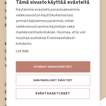
Tämä sivusto käyttää evästeitä
Kauppakeskukset
Käytämme evästeitä parantaaksemme
Vuokraus
verkkosivuston käyttökokemustasi,
Vastuullisuus
F
ymmärtääksemme paremmin, miten
Sijoittajat
verkkosivustoamme käytetään sekä
o
markkinointitarkoituksiin. Huomaa, että voit
o
muuttaa asetuksia Evästeasetukset-
t
kohdasta.
Meistä
e
Lue lisää
Citylife
r
Uutishuone
Yhteystiedot
HYVÄKSY KAIKKI EVÄSTEET
VAIN PAKOLLISET EVÄSTEET
Citycon Oyj
Evästeet
EVÄSTEASETUKSET
Käyttöehdot