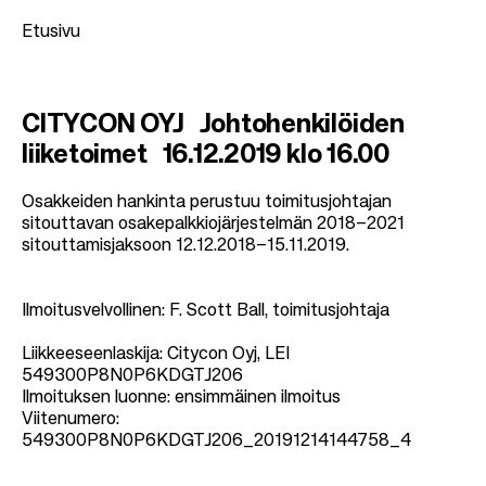
Etusivu
M
CITYCON OYJ Johtohenkilöiden
u
liiketoimet 16.12.2019
klo 16.00
r
u
Osakkeiden hankinta perustuu toimitusjohtajan
sitouttavan osakepalkkiojärjestelmän 2018­–2021
p
sitouttamisjaksoon 12.12.2018–15.11.2019.
o
l
Ilmoitusvelvollinen: F. Scott Ball, toimitusjohtaja
k
u
Liikkeeseenlaskija: Citycon Oyj, LEI
549300P8N0P6KDGTJ206
Ilmoituksen luonne: ensimmäinen ilmoitus
Viitenumero:
549300P8N0P6KDGTJ206_20191214144758_4