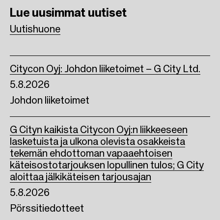
Lue uusimmat
uutiset
o
e
d
Uutishuone
o
r
I
k
n
Citycon Oyj: Johdon liiketoimet – G City Ltd.
5.8.2026
Johdon liiketoimet
G Cityn kaikista Citycon Oyj:n liikkeeseen
lasketuista ja ulkona olevista osakkeista
tekemän ehdottoman vapaaehtoisen
käteisostotarjouksen lopullinen tulos; G City
aloittaa jälkikäteisen tarjousajan
5.8.2026
Pörssitiedotteet