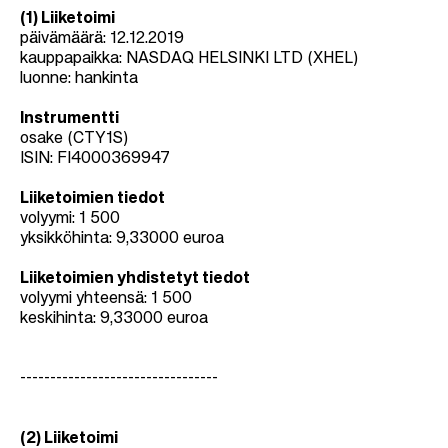
(1) Liiketoimi
päivämäärä: 12.12.2019
kauppapaikka: NASDAQ HELSINKI LTD (XHEL)
luonne: hankinta
Instrumentti
osake (CTY1S)
ISIN: FI4000369947
Liiketoimien tiedot
volyymi: 1 500
yksikköhinta:
9,33000
euroa
Liiketoimien yhdistetyt tiedot
volyymi yhteensä: 1 500
keskihinta:
9,33000
euroa
---------------------------------
(2) Liiketoimi