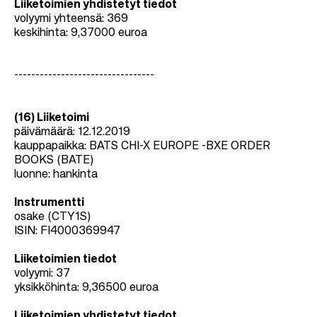
Liiketoimien yhdistetyt tiedot
volyymi yhteensä:
369
keskihinta: 9,37000 euroa
---------------------------------
(16) Liiketoimi
päivämäärä: 12.12.2019
kauppapaikka: BATS CHI-X EUROPE -BXE ORDER
BOOKS (BATE)
luonne: hankinta
Instrumentti
osake (CTY1S)
ISIN: FI4000369947
Liiketoimien tiedot
volyymi: 37
yksikköhinta: 9,36500 euroa
Liiketoimien yhdistetyt tiedot