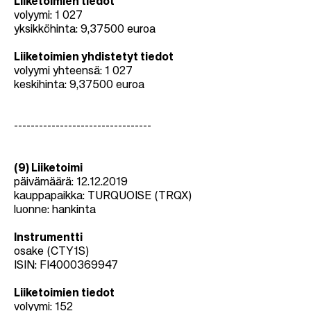
Liiketoimien tiedot
volyymi: 1 027
yksikköhinta: 9,37500 euroa
Liiketoimien yhdistetyt tiedot
volyymi yhteensä: 1 027
keskihinta: 9,37500 euroa
---------------------------------
(9) Liiketoimi
päivämäärä: 12.12.2019
kauppapaikka: TURQUOISE (TRQX)
luonne: hankinta
Instrumentti
osake (CTY1S)
ISIN: FI4000369947
Liiketoimien tiedot
volyymi: 152