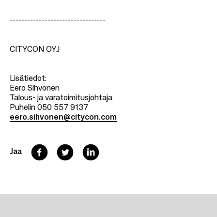
---------------------------------
CITYCON OYJ
Lisätiedot:
Eero Sihvonen
Talous- ja varatoimitusjohtaja
Puhelin 050 557 9137
eero.sihvonen@citycon.com
F
T
L
Jaa
a
w
i
c
i
n
e
t
k
b
t
e