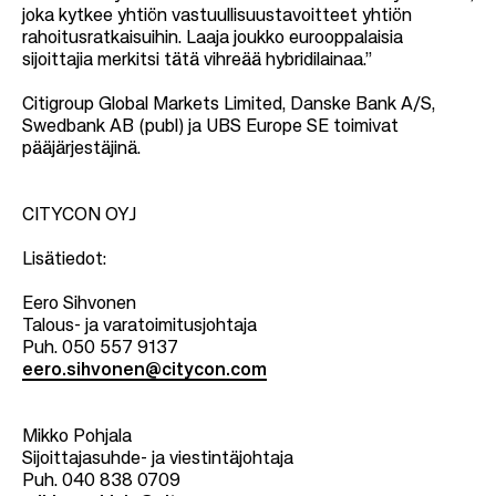
joka kytkee yhtiön vastuullisuustavoitteet yhtiön
rahoitusratkaisuihin. Laaja joukko eurooppalaisia
sijoittajia merkitsi tätä vihreää hybridilainaa.”
Citigroup Global Markets Limited, Danske Bank A/S,
Swedbank AB (publ) ja UBS Europe SE toimivat
pääjärjestäjinä.
CITYCON OYJ
Lisätiedot:
Eero Sihvonen
Talous- ja varatoimitusjohtaja
Puh. 050 557 9137
eero.sihvonen@citycon.com
Mikko Pohjala
Sijoittajasuhde- ja viestintäjohtaja
Puh. 040 838 0709