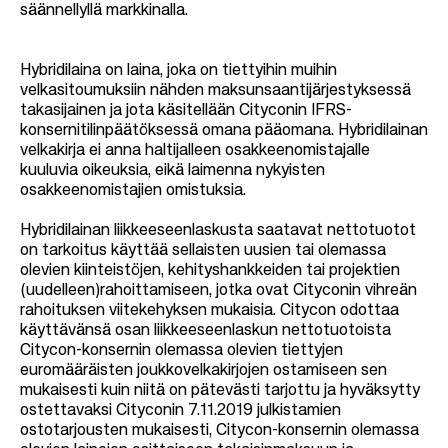
säännellyllä markkinalla.
Hybridilaina on laina, joka on tiettyihin muihin
velkasitoumuksiin nähden maksunsaantijärjestyksessä
takasijainen ja jota käsitellään Cityconin IFRS-
konsernitilinpäätöksessä omana pääomana. Hybridilainan
velkakirja ei anna haltijalleen osakkeenomistajalle
kuuluvia oikeuksia, eikä laimenna nykyisten
osakkeenomistajien omistuksia.
Hybridilainan liikkeeseenlaskusta saatavat nettotuotot
on tarkoitus käyttää sellaisten uusien tai olemassa
olevien kiinteistöjen, kehityshankkeiden tai projektien
(uudelleen)rahoittamiseen, jotka ovat Cityconin vihreän
rahoituksen viitekehyksen mukaisia. Citycon odottaa
käyttävänsä osan liikkeeseenlaskun nettotuotoista
Citycon-konsernin olemassa olevien tiettyjen
euromääräisten joukkovelkakirjojen ostamiseen sen
mukaisesti kuin niitä on pätevästi tarjottu ja hyväksytty
ostettavaksi Cityconin 7.11.2019 julkistamien
ostotarjousten mukaisesti, Citycon-konsernin olemassa