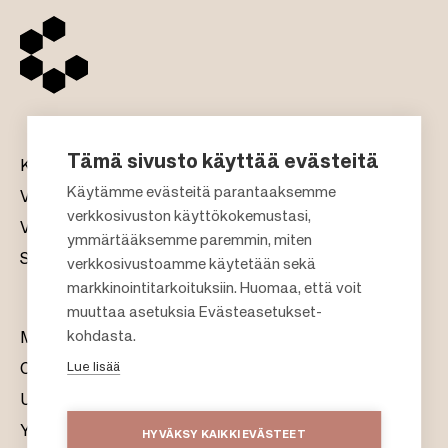
Tämä sivusto käyttää evästeitä
Kauppakeskukset
Käytämme evästeitä parantaaksemme
Vuokraus
verkkosivuston käyttökokemustasi,
Vastuullisuus
F
ymmärtääksemme paremmin, miten
Sijoittajat
verkkosivustoamme käytetään sekä
o
markkinointitarkoituksiin. Huomaa, että voit
o
muuttaa asetuksia Evästeasetukset-
t
kohdasta.
Meistä
e
Lue lisää
Citylife
r
Uutishuone
Yhteystiedot
HYVÄKSY KAIKKI EVÄSTEET