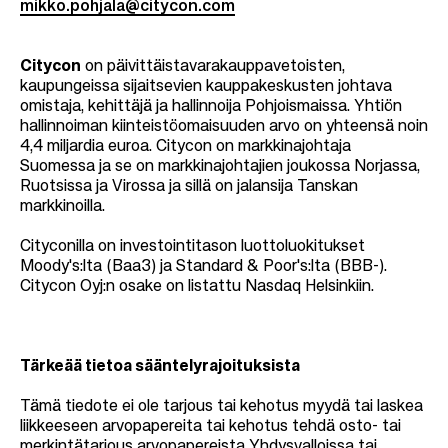
mikko.pohjala@citycon.com
Citycon
on päivittäistavarakauppavetoisten,
kaupungeissa sijaitsevien kauppakeskusten johtava
omistaja, kehittäjä ja hallinnoija Pohjoismaissa. Yhtiön
hallinnoiman kiinteistöomaisuuden arvo on yhteensä noin
4,4 miljardia euroa. Citycon on markkinajohtaja
Suomessa ja se on markkinajohtajien joukossa Norjassa,
Ruotsissa ja Virossa ja sillä on jalansija Tanskan
markkinoilla.
Cityconilla on investointitason luottoluokitukset
Moody's:lta (Baa3) ja Standard & Poor's:lta (BBB-).
Citycon Oyj:n osake on listattu Nasdaq Helsinkiin.
Tärkeää tietoa sääntelyrajoituksista
Tämä tiedote ei ole tarjous tai kehotus myydä tai laskea
liikkeeseen arvopapereita tai kehotus tehdä osto- tai
merkintätarjous arvopapereista Yhdysvalloissa tai