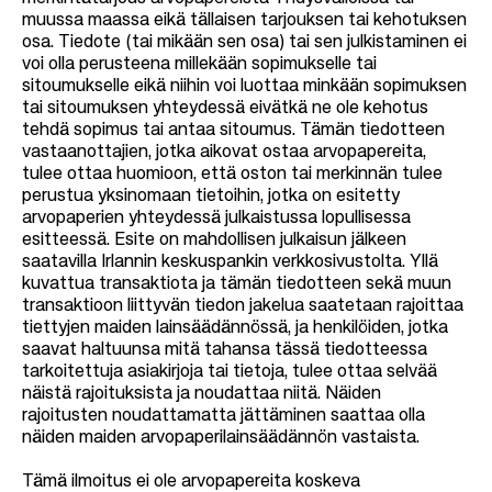
muussa maassa eikä tällaisen tarjouksen tai kehotuksen
osa. Tiedote (tai mikään sen osa) tai sen julkistaminen ei
voi olla perusteena millekään sopimukselle tai
sitoumukselle eikä niihin voi luottaa minkään sopimuksen
tai sitoumuksen yhteydessä eivätkä ne ole kehotus
tehdä sopimus tai antaa sitoumus. Tämän tiedotteen
vastaanottajien, jotka aikovat ostaa arvopapereita,
tulee ottaa huomioon, että oston tai merkinnän tulee
perustua yksinomaan tietoihin, jotka on esitetty
arvopaperien yhteydessä julkaistussa lopullisessa
esitteessä. Esite on mahdollisen julkaisun jälkeen
saatavilla Irlannin keskuspankin verkkosivustolta. Yllä
kuvattua transaktiota ja tämän tiedotteen sekä muun
transaktioon liittyvän tiedon jakelua saatetaan rajoittaa
tiettyjen maiden lainsäädännössä, ja henkilöiden, jotka
saavat haltuunsa mitä tahansa tässä tiedotteessa
tarkoitettuja asiakirjoja tai tietoja, tulee ottaa selvää
näistä rajoituksista ja noudattaa niitä. Näiden
rajoitusten noudattamatta jättäminen saattaa olla
näiden maiden arvopaperilainsäädännön vastaista.
Tämä ilmoitus ei ole arvopapereita koskeva