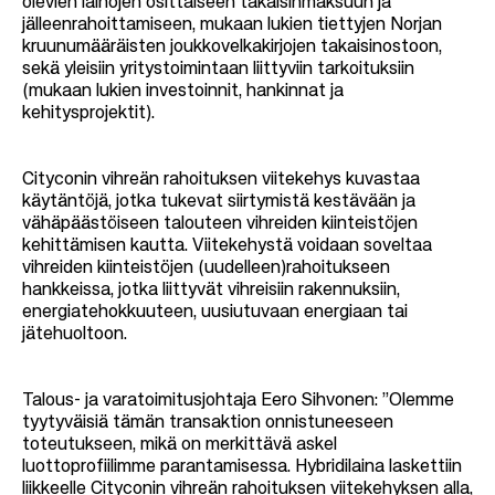
olevien lainojen osittaiseen takaisinmaksuun ja
jälleenrahoittamiseen, mukaan lukien tiettyjen Norjan
kruunumääräisten joukkovelkakirjojen takaisinostoon,
sekä yleisiin yritystoimintaan liittyviin tarkoituksiin
(mukaan lukien investoinnit, hankinnat ja
kehitysprojektit).
Cityconin vihreän rahoituksen viitekehys kuvastaa
käytäntöjä, jotka tukevat siirtymistä kestävään ja
vähäpäästöiseen talouteen vihreiden kiinteistöjen
kehittämisen kautta. Viitekehystä voidaan soveltaa
vihreiden kiinteistöjen (uudelleen)rahoitukseen
hankkeissa, jotka liittyvät vihreisiin rakennuksiin,
energiatehokkuuteen, uusiutuvaan energiaan tai
jätehuoltoon.
Talous- ja varatoimitusjohtaja Eero Sihvonen:
”Olemme
tyytyväisiä tämän transaktion onnistuneeseen
toteutukseen, mikä on merkittävä askel
luottoprofiilimme parantamisessa. Hybridilaina laskettiin
liikkeelle Cityconin vihreän rahoituksen viitekehyksen alla,