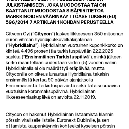
JULKISTAMISEEN, JOKA MUODOSTAA TAI ON
SAATTANUT MUODOSTAA SISÄPIIRITIETOA
MARKKINOIDEN VÄÄRINKÄYTTÖASETUKSEN (EU)
596/2014 7 ARTIKLAN 1 KOHDAN PERUSTEELLA
Citycon Oyj (”
Citycon
”)
laskee liikkeeseen 350 miljoonan
euron vihreän hybridijoukkovelkakirjalainan
(”
Hybridilaina
”). Hybridilainan vuotuinen kuponkikorko on
kiinteä 4,496 prosenttia tarkistuspäivään 22.2.2025
saakka (”
Ensimmäinen Tarkistuspäivä
”), minkä jälkeen
korko määritellään uudestaan viiden (5) vuoden välein.
Hybridilainalla ei ole määrättyä eräpäivää, mutta
Cityconilla on oikeus lunastaa Hybridilaina takaisin
ensimmäistä kertaa 90 päivän ajanjaksolla
Ensimmäisestä Tarkistuspäivästä sekä tätä seuraavina
vuotuisina koronmaksupäivinä. Hybridilainan
liikkeeseenlaskupäivä on arviolta 22.11.2019.
Citycon on hakenut Hybridilainan listaamista Irlannin
pörssin viralliselle listalle, Euronext Dublinille, ja sen
ottamista kaupankäynnin kohteeksi kyseisen pörssin