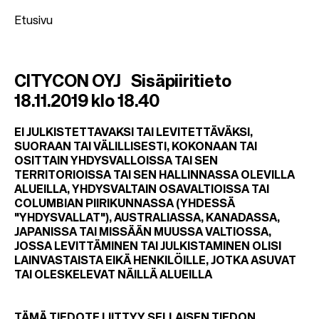
Etusivu
M
CITYCON OYJ Sisäpiiritieto
u
18.11.2019 klo 18.40
r
u
EI JULKISTETTAVAKSI TAI LEVITETTÄVÄKSI,
SUORAAN TAI VÄLILLISESTI, KOKONAAN TAI
p
OSITTAIN YHDYSVALLOISSA TAI SEN
o
TERRITORIOISSA TAI SEN HALLINNASSA OLEVILLA
ALUEILLA, YHDYSVALTAIN OSAVALTIOISSA TAI
l
COLUMBIAN PIIRIKUNNASSA (YHDESSÄ
k
"YHDYSVALLAT"), AUSTRALIASSA, KANADASSA,
u
JAPANISSA TAI MISSÄÄN MUUSSA VALTIOSSA,
JOSSA LEVITTÄMINEN TAI JULKISTAMINEN OLISI
LAINVASTAISTA EIKÄ HENKILÖILLE, JOTKA ASUVAT
TAI OLESKELEVAT NÄILLÄ ALUEILLA
TÄMÄ TIEDOTE LIITTYY SELLAISEN TIEDON