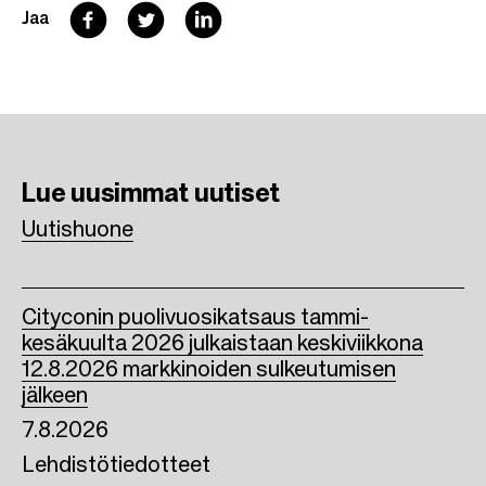
F
T
L
Jaa
a
w
i
c
i
n
e
t
k
b
t
e
Lue uusimmat
uutiset
o
e
d
Uutishuone
o
r
I
k
n
Cityconin puolivuosikatsaus tammi-
kesäkuulta 2026 julkaistaan keskiviikkona
12.8.2026 markkinoiden sulkeutumisen
jälkeen
7.8.2026
Lehdistötiedotteet