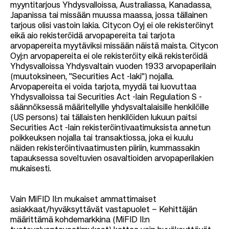
myyntitarjous Yhdysvalloissa, Australiassa, Kanadassa,
Japanissa tai missään muussa maassa, jossa tällainen
tarjous olisi vastoin lakia. Citycon Oyj ei ole rekisteröinyt
eikä aio rekisteröidä arvopapereita tai tarjota
arvopapereita myytäviksi missään näistä maista. Citycon
Oyj:n arvopapereita ei ole rekisteröity eikä rekisteröidä
Yhdysvalloissa Yhdysvaltain vuoden 1933 arvopaperilain
(muutoksineen, "Securities Act -laki") nojalla.
Arvopapereita ei voida tarjota, myydä tai luovuttaa
Yhdysvalloissa tai Securities Act -lain Regulation S -
säännöksessä määritellyille yhdysvaltalaisille henkilöille
(US persons) tai tällaisten henkilöiden lukuun paitsi
Securities Act -lain rekisteröintivaatimuksista annetun
poikkeuksen nojalla tai transaktiossa, joka ei kuulu
näiden rekisteröintivaatimusten piiriin, kummassakin
tapauksessa soveltuvien osavaltioiden arvopaperilakien
mukaisesti.
Vain MiFID II:n mukaiset ammattimaiset
asiakkaat/hyväksyttävät vastapuolet – Kehittäjän
määrittämä kohdemarkkina (MiFID II:n