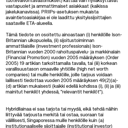
tuotevalvontavaatimukset) kattaa vain hyväksyttävät
vastapuolet ja ammattimaiset asiakkaat (kaikissa
jakelukanavissa). PRIIPs-asetuksen mukaista
avaintietoasiakirjaa ei ole laadittu yksityissijoittajien
saataville ETA-alueella.
Tämä tiedote on osoitettu ainoastaan (i) henkilöille Ison-
Britannian ulkopuolella, (ii) sijoitustoiminnan
ammattilaisille (investment professionals) Ison-
Britannian vuoden 2000 rahoituspalvelu- ja markkinalain
(Financial Promotion) vuoden 2005 määräyksen (Order
2005) 19 artiklan tarkoittamalla tavalla, tai (iii) korkean
varallisuustason omaaville yhtiöille (high net worth
companies) tai muille henkilöille, joille tarjous voidaan
laillisesti tiedottaa vuoden 2005 määräyksen 49(2)(a)-
(d) artiklan mukaisesti (kaikki edellä kohdissa (i), (ii) ja (iii)
mainitut henkilöt yhdessä, "relevantit henkilöt").
Hybridilainaa ei saa tarjota tai myydä, eikä tehdä näihin
liittyvää tarjousta merkitä tai ostaa, suoraan tai
välillisesti, Singaporessa muille henkilöille kuin (a)
institutionaaliselle sijoittajalle (institutional investor)