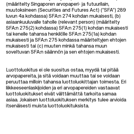
(määritelty Singaporen arvopaperi- ja futuurilain,
muutoksineen (Securities and Futures Act) (”SFA”) 289
luvun 4a kohdassa) SFA:n 274 kohdan mukaisesti, (b)
asiaankuuluvalle taholle (relevant person) (määritelty
SFA:n 275(2) kohdassa) SFA:n 275(1) kohdan mukaisesti
tai kenelle tahansa henkilölle SFA:n 275(1a) kohdan
mukaisesti ja SFA:n 275 kohdassa määriteltyjen ehtojen
mukaisesti tai (c) muuten minkä tahansa muun
soveltuvan SFA:n säännön ja sen ehtojen mukaisesti.
Luottoluokitus ei ole suositus ostaa, myydä tai pitää
arvopapereita, ja sitä voidaan muuttaa tai se voidaan
peruuttaa milloin tahansa luottoluokittajan toimesta. Eri
liikkeeseenlaskijoiden ja eri arvopapereiden vastaavat
luottoluokitukset eivät välttämättä tarkoita samaa
asiaa. Jokaisen luottoluokituksen merkitys tulee arvioida
itsenäisesti muista luottoluokituksista.