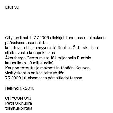
Etusivu
M
u
Citycon ilmoitti 7.7.2009 allekirjoittaneensa sopimuksen
r
pääasiassa asunnoista
u
koostuvien tilojen myynnistä Ruotsin Österåkerissa
sijaitsevasta kauppakeskus
p
Åkersberga Centrumista 181 miljoonalla Ruotsin
o
kruunulla (n. 19 milj. eurolla).
l
Kauppa toteutui ja maksettiin tänään. Kaupan
yksityiskohtia on käsitelty yhtiön
k
7.7.2009 julkaisemassa pörssitiedotteessa.
u
Helsinki 1.7.2010
CITYCON OYJ
Petri Olkinuora
toimitusjohtaja