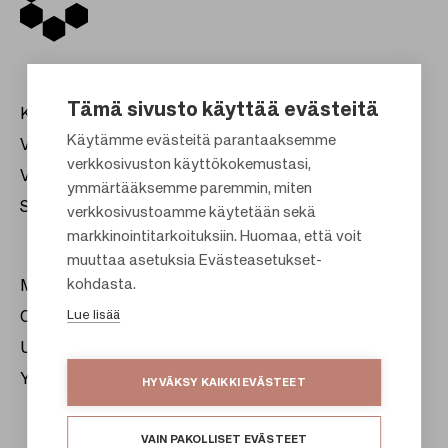
Tämä sivusto käyttää evästeitä
Kauppakeskukset
Käytämme evästeitä parantaaksemme
Vuokraus
verkkosivuston käyttökokemustasi,
Vastuullisuus
F
ymmärtääksemme paremmin, miten
Sijoittajat
verkkosivustoamme käytetään sekä
o
markkinointitarkoituksiin. Huomaa, että voit
o
muuttaa asetuksia Evästeasetukset-
t
kohdasta.
Meistä
e
Lue lisää
Citylife
r
Uutishuone
Yhteystiedot
HYVÄKSY KAIKKI EVÄSTEET
VAIN PAKOLLISET EVÄSTEET