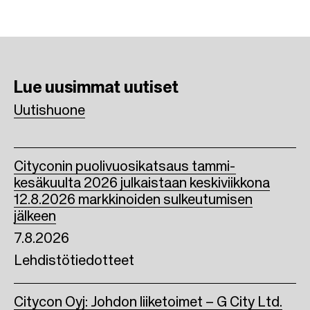
c
i
n
e
t
k
b
t
e
Lue uusimmat
uutiset
o
e
d
Uutishuone
o
r
I
k
n
Cityconin puolivuosikatsaus tammi-
kesäkuulta 2026 julkaistaan keskiviikkona
12.8.2026 markkinoiden sulkeutumisen
jälkeen
7.8.2026
Lehdistötiedotteet
Citycon Oyj: Johdon liiketoimet – G City Ltd.