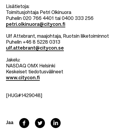
Lisätietoja:
Toimitusjohtaja Petri Olkinuora
Puhelin 020 766 4401 tai 0400 333 256
petri.olkinuora@citycon.fi
Ulf Attebrant, maajohtaja, Ruotsin liiketoiminnot
Puhelin +46 8 5228 0313
ulf.attebrant@citycon.se
Jakelu:
NASDAQ OMX Helsinki
Keskeiset tiedotusvälineet
www.citycon.fi
[HUG#1429048]
F
T
L
Jaa
a
w
i