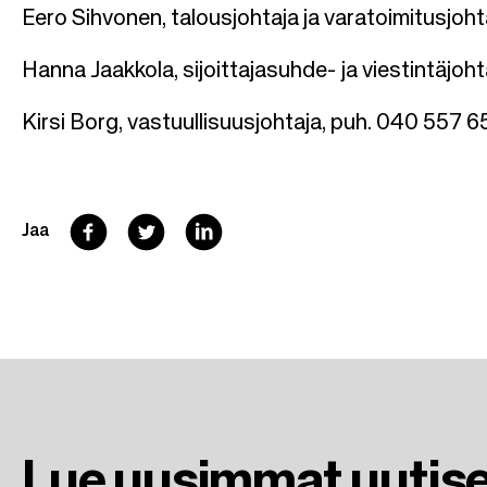
Eero Sihvonen, talousjohtaja ja varatoimitusjoh
Hanna Jaakkola, sijoittajasuhde- ja viestintäjo
Kirsi Borg, vastuullisuusjohtaja, puh. 040 557 
F
T
L
Jaa
a
w
i
c
i
n
e
t
k
b
t
e
o
e
d
o
r
I
Lue uusimmat
uutis
k
n