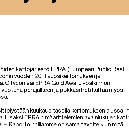
htiöiden kattojärjestö EPRA (European Public Real 
yconin vuoden 2011 vuosikertomuksen ja
sta. Citycon sai EPRA Gold Award -palkinnon
 vuotena peräjälkeen ja pokkasi heti kultaa myös
ssa.
sittelystään kuukausitasolla kertomuksen alussa, 
a. Lisäksi EPRA:n määrittelemien avainlukujen katt
na. – Raportoinnillamme on sama tavoite kuin mitä