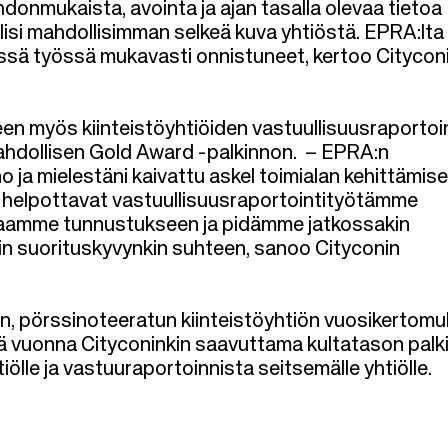
donmukaista, avointa ja ajan tasalla olevaa tietoa
 olisi mahdollisimman selkeä kuva yhtiöstä. EPRA:lta
sä työssä mukavasti onnistuneet, kertoo Citycon
en myös kiinteistöyhtiöiden vastuullisuusraportoin
hdollisen Gold Award -palkinnon. – EPRA:n
o ja mielestäni kaivattu askel toimialan kehittämis
t helpottavat vastuullisuusraportointityötämme
amaamme tunnustukseen ja pidämme jatkossakin
uin suorituskyvynkin suhteen, sanoo Cityconin
, pörssinoteeratun kiinteistöyhtiön vuosikertomu
nä vuonna Cityconinkin saavuttama kultatason palk
iölle ja vastuuraportoinnista seitsemälle yhtiölle.