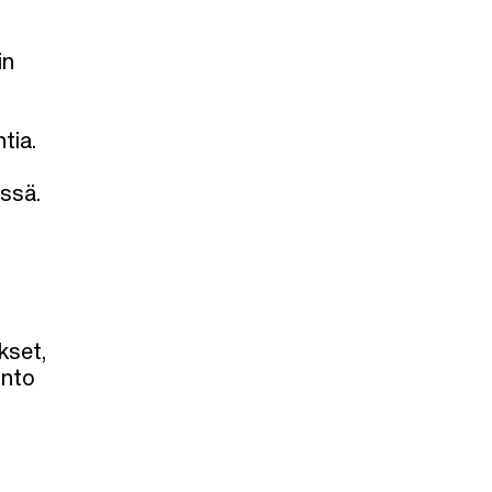
in
tia.
essä.
kset,
into