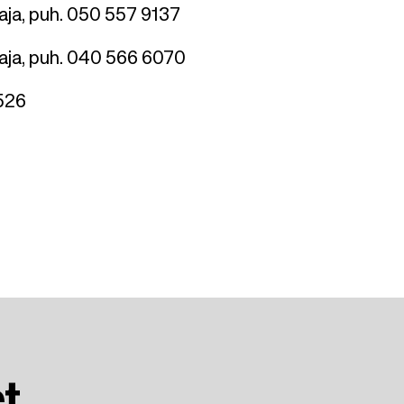
taja, puh. 050 557 9137
htaja, puh. 040 566 6070
6526
et