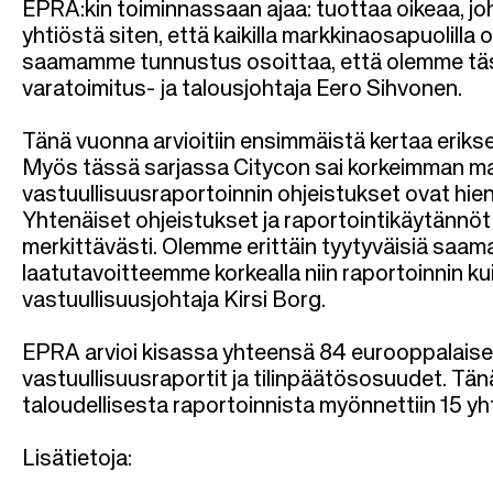
l
EPRA:kin toiminnassaan ajaa: tuottaa oikeaa, joh
yhtiöstä siten, että kaikilla markkinaosapuolilla
k
saamamme tunnustus osoittaa, että olemme täs
varatoimitus- ja talousjohtaja Eero Sihvonen.
u
Tänä vuonna arvioitiin ensimmäistä kertaa erikse
Myös tässä sarjassa Citycon sai korkeimman ma
vastuullisuusraportoinnin ohjeistukset ovat hien
Yhtenäiset ohjeistukset ja raportointikäytännö
merkittävästi. Olemme erittäin tyytyväisiä sa
laatutavoitteemme korkealla niin raportoinnin k
vastuullisuusjohtaja Kirsi Borg.
EPRA arvioi kisassa yhteensä 84 eurooppalaisen
vastuullisuusraportit ja tilinpäätösosuudet. Tä
taloudellisesta raportoinnista myönnettiin 15
yht
Lisätietoja: