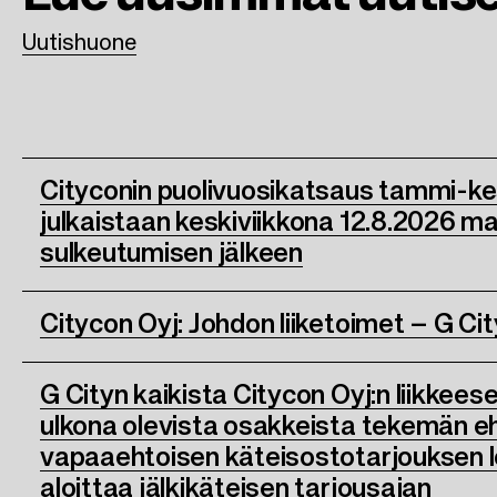
Uutishuone
Cityconin puolivuosikatsaus tammi-k
julkaistaan keskiviikkona 12.8.2026 m
sulkeutumisen jälkeen
Citycon Oyj: Johdon liiketoimet – G Cit
G Cityn kaikista Citycon Oyj:n liikkees
ulkona olevista osakkeista tekemän 
vapaaehtoisen käteisostotarjouksen lop
aloittaa jälkikäteisen tarjousajan