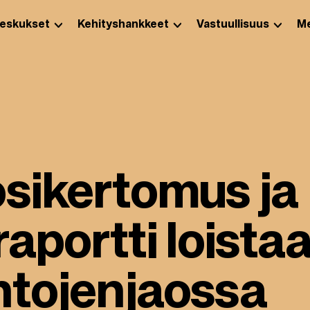
eskukset
Kehityshankkeet
Vastuullisuus
Me
osikertomus ja
aportti loistaa
ntojenjaossa