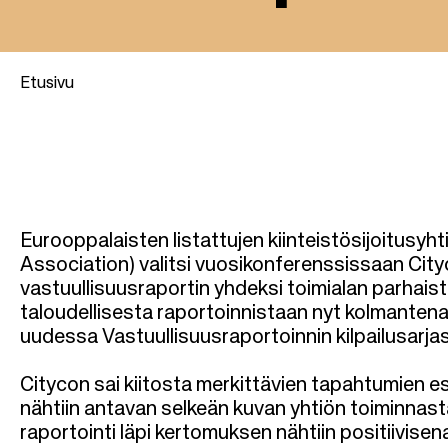
Etusivu
M
u
Eurooppalaisten listattujen kiinteistösijoitusy
r
Association) valitsi vuosikonferenssissaan Cit
vastuullisuusraportin yhdeksi toimialan parhai
u
taloudellisesta raportoinnistaan nyt kolmantena
uudessa Vastuullisuusraportoinnin kilpailusarja
p
Citycon sai kiitosta merkittävien tapahtumien e
o
nähtiin antavan selkeän kuvan yhtiön toiminnast
raportointi läpi kertomuksen nähtiin positiivise