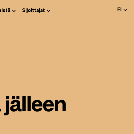
VALITS
FI
istä
Sijoittajat
 jälleen