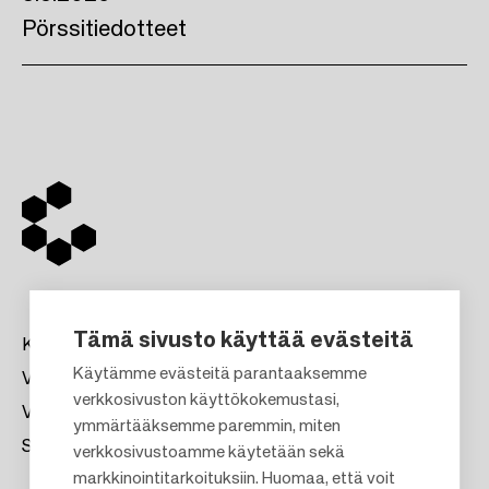
Pörssitiedotteet
Tämä sivusto käyttää evästeitä
Kauppakeskukset
Käytämme evästeitä parantaaksemme
Vuokraus
verkkosivuston käyttökokemustasi,
Vastuullisuus
F
ymmärtääksemme paremmin, miten
Sijoittajat
verkkosivustoamme käytetään sekä
o
markkinointitarkoituksiin. Huomaa, että voit