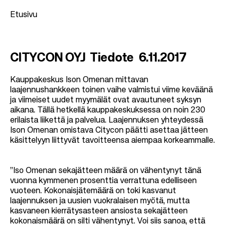
Etusivu
M
CITYCON OYJ Tiedote 6.11.2017
u
r
Kauppakeskus Ison Omenan mittavan
laajennushankkeen toinen vaihe valmistui viime keväänä
u
ja viimeiset uudet myymälät ovat avautuneet syksyn
p
aikana. Tällä hetkellä kauppakeskuksessa on noin 230
erilaista liikettä ja palvelua. Laajennuksen yhteydessä
o
Ison Omenan omistava Citycon päätti asettaa jätteen
l
käsittelyyn liittyvät tavoitteensa aiempaa korkeammalle.
k
u
”Iso Omenan sekajätteen määrä on vähentynyt tänä
vuonna kymmenen prosenttia verrattuna edelliseen
vuoteen. Kokonaisjätemäärä on toki kasvanut
laajennuksen ja uusien vuokralaisen myötä, mutta
kasvaneen kierrätysasteen ansiosta sekajätteen
kokonaismäärä on silti vähentynyt. Voi siis sanoa, että