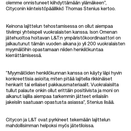
olemme onnistuneet kiihdyttämään ylämäkeen”,
Cityconin kiinteistöpäällikkö Thomas Stenius kertoo.
Keinona lajittelun tehostamisessa on ollut aiempaa
tiiviimpi yhteispeli vuokralaisten kanssa. Ison Omenan
jätehuoltoa hoitavan L&T:n ympäristökoordinaattori on
jalkautunut tämän vuoden aikana jo yli 200 vuokralaisten
myymälöihin opastamaan niiden henkilökuntaa
kierrättämisessä.
”Myymälöiden henkilökunnan kanssa on käyty läpi hyvin
konkreettisia asioita; miten pitää lajitella rikkinäiset
henkarit tai erilaiset pakkausmateriaalit. Vuokralaisilta
tullut palaute onkin ollut erittäin positiivista ja moni on
alkanut lajilla aiempaa tarkemmin jätteet erilaisiin
jakeisiin saatuaan opastusta asiassa”, Stenius lisää.
Citycon ja L&T ovat pyrkineet tekemään lajittelun
mahdollisimman helpoksi myös jätetiloissa.