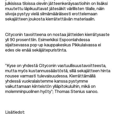
julkisissa tiloissa oleviin jätteenkeräysastioihin on lisäksi
muutettu läpikuultavat jätesäkit värillisten tilalle, näin
siivoja pystyy vielä silmämääräisesti erottelemaan
sekajätteen joukosta kierrätettävän materiaalin.
Cityconin tavoitteena on nostaa jätteiden kierrätysaste
yli 90 prosenttiin. Esimerkiksi Espoonlahdessa
sijaitsevassa pop-up kauppakeskus Pikkulaivassa ei
edes ole enää sekäjätepuristinta.
”Kyse on yhdestä Cityconin vastuullisuustavoitteesta,
mutta myös kustannussäästöstä, sillä sekajätteen hinta
nousee varmasti tulevaisuudessa. Kierrättämällä
yhdessä vuokralaistemme kanssa pystymme
vaikuttamaan kiinteistön ylläpitokuluihin, mikä on
molemminpuolinen hyöty”; Thomas Stenius sanoo.
Lisätiedot: