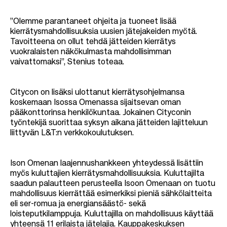
”Olemme parantaneet ohjeita ja tuoneet lisää
kierrätysmahdollisuuksia uusien jätejakeiden myötä.
Tavoitteena on ollut tehdä jätteiden kierrätys
vuokralaisten näkökulmasta mahdollisimman
vaivattomaksi”, Stenius toteaa.
Citycon on lisäksi ulottanut kierrätysohjelmansa
koskemaan Isossa Omenassa sijaitsevan oman
pääkonttorinsa henkilökuntaa. Jokainen Cityconin
työntekijä suorittaa syksyn aikana jätteiden lajitteluun
liittyvän L&T:n verkkokoulutuksen.
Ison Omenan laajennushankkeen yhteydessä lisättiin
myös kuluttajien kierrätysmahdollisuuksia. Kuluttajilta
saadun palautteen perusteella Isoon Omenaan on tuotu
mahdollisuus kierrättää esimerkiksi pieniä sähkölaitteita
eli ser-romua ja energiansäästö- sekä
loisteputkilamppuja. Kuluttajilla on mahdollisuus käyttää
yhteensä 11
erilaista jätelajia. Kauppakeskuksen