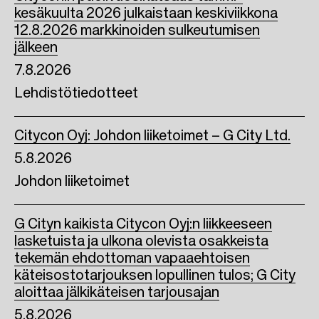
kesäkuulta 2026 julkaistaan keskiviikkona
12.8.2026 markkinoiden sulkeutumisen
jälkeen
7.8.2026
Lehdistötiedotteet
Citycon Oyj: Johdon liiketoimet – G City Ltd.
5.8.2026
Johdon liiketoimet
G Cityn kaikista Citycon Oyj:n liikkeeseen
lasketuista ja ulkona olevista osakkeista
tekemän ehdottoman vapaaehtoisen
käteisostotarjouksen lopullinen tulos; G City
aloittaa jälkikäteisen tarjousajan
5.8.2026