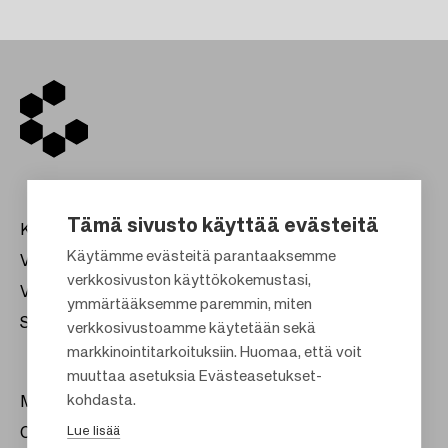
Tämä sivusto käyttää evästeitä
Kauppakeskukset
Käytämme evästeitä parantaaksemme
Vuokraus
verkkosivuston käyttökokemustasi,
Vastuullisuus
F
ymmärtääksemme paremmin, miten
Sijoittajat
verkkosivustoamme käytetään sekä
o
markkinointitarkoituksiin. Huomaa, että voit
o
muuttaa asetuksia Evästeasetukset-
t
kohdasta.
Meistä
e
Lue lisää
Citylife
r