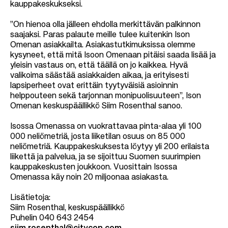
kauppakeskukseksi.
”On hienoa olla jälleen ehdolla merkittävän palkinnon
saajaksi. Paras palaute meille tulee kuitenkin Ison
Omenan asiakkailta. Asiakastutkimuksissa olemme
kysyneet, että mitä Isoon Omenaan pitäisi saada lisää ja
yleisin vastaus on, että täällä on jo kaikkea. Hyvä
valikoima säästää asiakkaiden aikaa, ja erityisesti
lapsiperheet ovat erittäin tyytyväisiä asioinnin
helppouteen sekä tarjonnan monipuolisuuteen”, Ison
Omenan keskuspäällikkö Siim Rosenthal sanoo.
Isossa Omenassa on vuokrattavaa pinta-alaa yli 100
000 neliömetriä, josta liiketilan osuus on 85 000
neliömetriä. Kauppakeskuksesta löytyy yli 200 erilaista
liikettä ja palvelua, ja se sijoittuu Suomen suurimpien
kauppakeskusten joukkoon. Vuosittain Isossa
Omenassa käy noin 20 miljoonaa asiakasta.
Lisätietoja:
Siim Rosenthal, keskuspäällikkö
Puhelin 040 643 2454