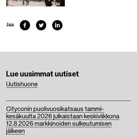
F
T
L
Jaa
a
w
i
c
i
n
e
t
k
b
t
e
Lue uusimmat
uutiset
o
e
d
Uutishuone
o
r
I
k
n
Cityconin puolivuosikatsaus tammi-
kesäkuulta 2026 julkaistaan keskiviikkona
12.8.2026 markkinoiden sulkeutumisen
jälkeen