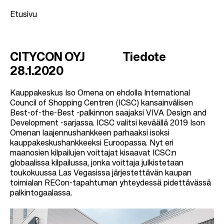
Etusivu
M
CITYCON OYJ Tiedote
u
28
.1.2020
r
u
Kauppakeskus Iso Omena on ehdolla International
Council of Shopping Centren (ICSC) kansainvälisen
p
Best-of-the-Best -palkinnon saajaksi VIVA Design and
o
Development -sarjassa. ICSC valitsi keväällä 2019 Ison
Omenan laajennushankkeen parhaaksi isoksi
l
kauppakeskushankkeeksi Euroopassa. Nyt eri
k
maanosien kilpailujen voittajat kisaavat ICSC:n
u
globaalissa kilpailussa, jonka voittaja julkistetaan
toukokuussa Las Vegasissa järjestettävän kaupan
toimialan RECon-tapahtuman yhteydessä pidettävässä
palkintogaalassa.