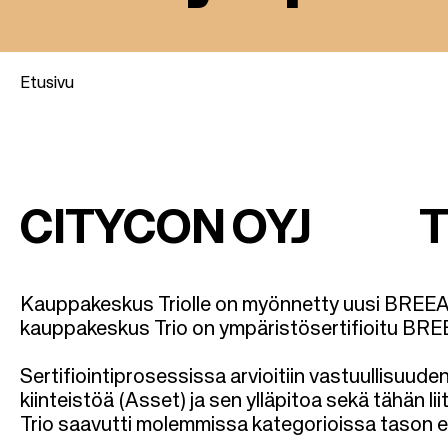
Etusivu
M
u
CITYCON OYJ Tied
r
u
Kauppakeskus Triolle on myönnetty uusi BREEAM 
kauppakeskus Trio on ympäristösertifioitu B
p
Sertifiointiprosessissa arvioitiin vastuullisuud
o
kiinteistöä (Asset) ja sen ylläpitoa sekä tähän 
Trio saavutti molemmissa kategorioissa tason er