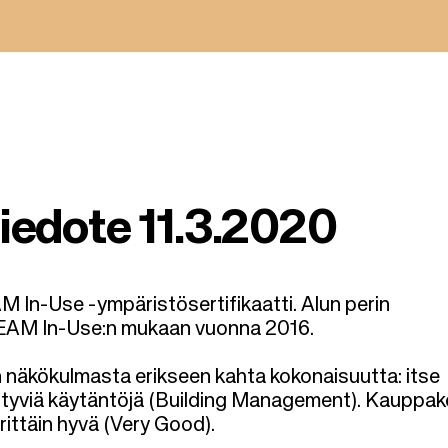
ote 11.3.2020
In-Use -ympäristösertifikaatti. Alun perin
REEAM In-Use:n mukaan vuonna
2016
.
en näkökulmasta erikseen kahta kokonaisuutta: itse
liittyviä käytäntöjä (Building Management). Kauppa
ittäin hyvä (Very Good).