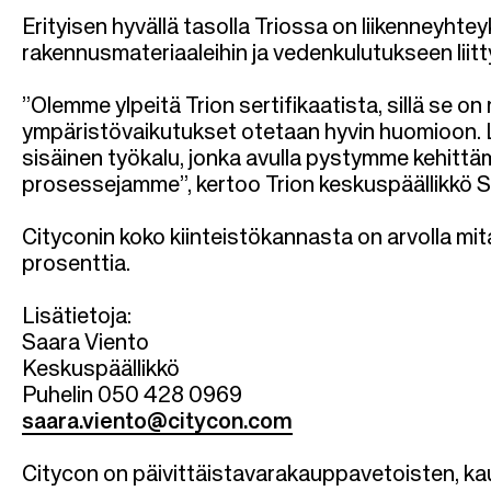
l
Erityisen hyvällä tasolla Triossa on liikenneyhtey
k
rakennusmateriaaleihin ja vedenkulutukseen liitt
u
”Olemme ylpeitä Trion sertifikaatista, sillä se o
ympäristövaikutukset otetaan hyvin huomioon. Li
sisäinen työkalu, jonka avulla pystymme kehittä
prosessejamme
”, kertoo Trion keskuspäällikkö 
Cityconin koko kiinteistökannasta on arvolla mi
prosenttia.
Lisätietoja:
Saara Viento
Keskuspäällikkö
Puhelin 050 428 0969
saara.viento@citycon.com
Citycon on päivittäistavarakauppavetoisten, k