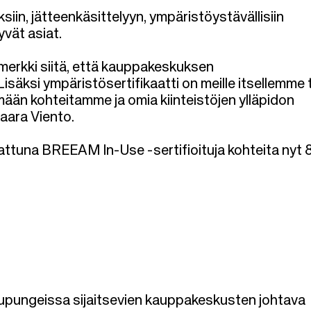
ksiin, jätteenkäsittelyyn, ympäristöystävällisiin
yvät asiat.
n merkki siitä, että kauppakeskuksen
säksi ympäristösertifikaatti on meille itsellemme 
mään kohteitamme ja omia kiinteistöjen ylläpidon
Saara Viento.
tattuna BREEAM In-Use -sertifioituja kohteita nyt 
aupungeissa sijaitsevien kauppakeskusten johtava