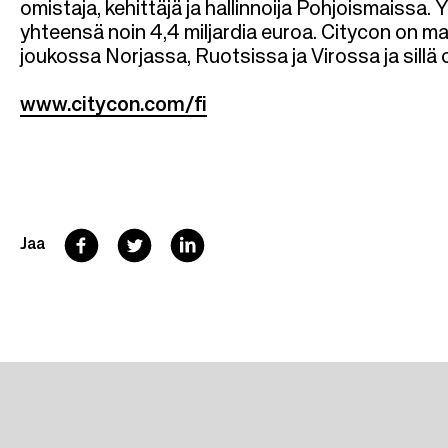
omistaja, kehittäjä ja hallinnoija Pohjoismaissa.
yhteensä noin 4,4 miljardia euroa. Citycon on m
joukossa Norjassa, Ruotsissa ja Virossa ja sillä 
www.citycon.com/fi
F
T
L
Jaa
a
w
i
c
i
n
e
t
k
b
t
e
o
e
d
o
r
I