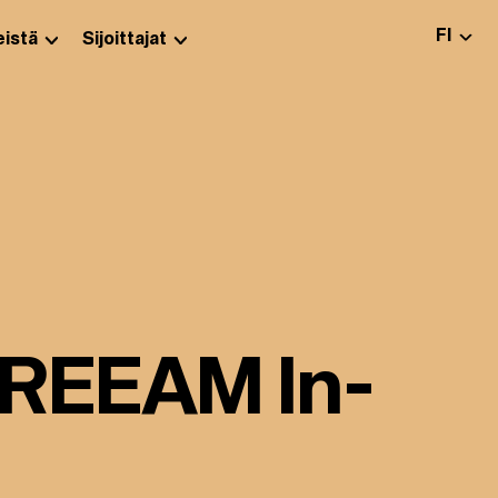
VALITS
FI
istä
Sijoittajat
 BREEAM In-