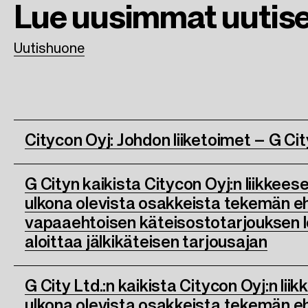
Lue uusimmat
uutis
k
n
Uutishuone
Citycon Oyj: Johdon liiketoimet – G Cit
G Cityn kaikista Citycon Oyj:n liikkees
ulkona olevista osakkeista tekemän 
vapaaehtoisen käteisostotarjouksen lop
aloittaa jälkikäteisen tarjousajan
G City Ltd.:n kaikista Citycon Oyj:n lii
ulkona olevista osakkeista tekemän 