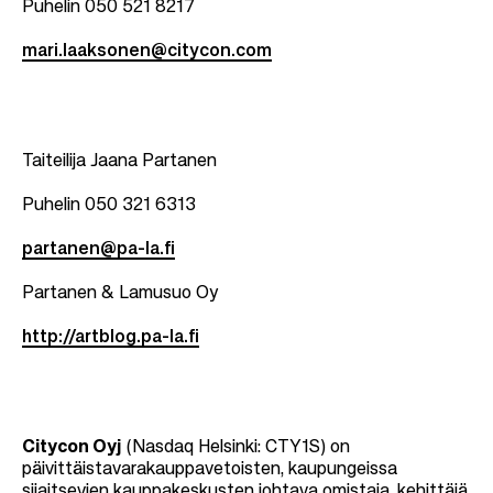
Puhelin 050 521 8217
mari.laaksonen@citycon.com
Taiteilija Jaana Partanen
Puhelin 050 321 6313
partanen@pa-la.fi
Partanen & Lamusuo Oy
http://artblog.pa-la.fi
Citycon Oyj
(Nasdaq Helsinki: CTY1S) on
päivittäistavarakauppavetoisten, kaupungeissa
sijaitsevien kauppakeskusten johtava omistaja, kehittäjä