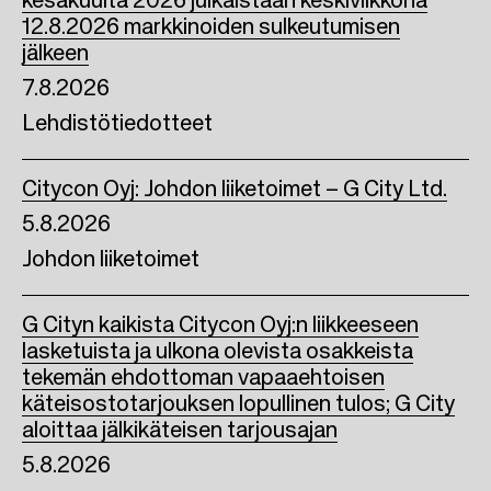
kesäkuulta 2026 julkaistaan keskiviikkona
12.8.2026 markkinoiden sulkeutumisen
jälkeen
7.8.2026
Lehdistötiedotteet
Citycon Oyj: Johdon liiketoimet – G City Ltd.
5.8.2026
Johdon liiketoimet
G Cityn kaikista Citycon Oyj:n liikkeeseen
lasketuista ja ulkona olevista osakkeista
tekemän ehdottoman vapaaehtoisen
käteisostotarjouksen lopullinen tulos; G City
aloittaa jälkikäteisen tarjousajan
5.8.2026