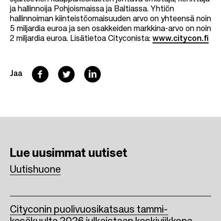
ja hallinnoija Pohjoismaissa ja Baltiassa. Yhtiön
hallinnoiman kiinteistöomaisuuden arvo on yhteensä noin
5 miljardia euroa ja sen osakkeiden markkina-arvo on noin
2 miljardia euroa. Lisätietoa Cityconista:
www.citycon.fi
F
T
L
Jaa
a
w
i
c
i
n
e
t
k
b
t
e
Lue uusimmat
uutiset
o
e
d
Uutishuone
o
r
I
k
n
Cityconin puolivuosikatsaus tammi-