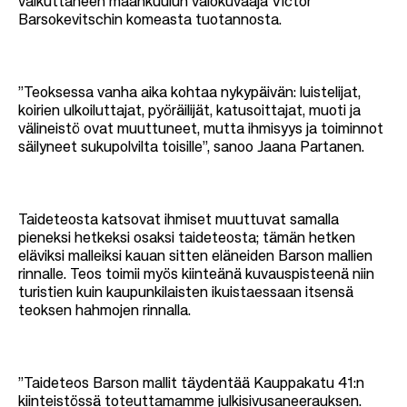
vaikuttaneen maankuulun valokuvaaja Victor
Barsokevitschin komeasta tuotannosta.
”Teoksessa vanha aika kohtaa nykypäivän: luistelijat,
koirien ulkoiluttajat, pyöräilijät, katusoittajat, muoti ja
välineistö ovat muuttuneet, mutta ihmisyys ja toiminnot
säilyneet sukupolvilta toisille”, sanoo Jaana Partanen.
Taideteosta katsovat ihmiset muuttuvat samalla
pieneksi hetkeksi osaksi taideteosta; tämän hetken
eläviksi malleiksi kauan sitten eläneiden Barson mallien
rinnalle. Teos toimii myös kiinteänä kuvauspisteenä niin
turistien kuin kaupunkilaisten ikuistaessaan itsensä
teoksen hahmojen rinnalla.
”Taideteos Barson mallit täydentää Kauppakatu 41:n
kiinteistössä toteuttamamme julkisivusaneerauksen.