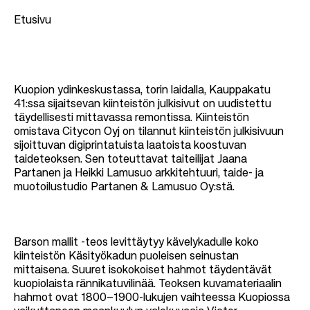
Etusivu
M
u
Kuopion ydinkeskustassa, torin laidalla, Kauppakatu
41:ssa sijaitsevan kiinteistön julkisivut on uudistettu
r
täydellisesti mittavassa remontissa. Kiinteistön
u
omistava Citycon Oyj on tilannut kiinteistön julkisivuun
sijoittuvan digiprintatuista laatoista koostuvan
p
taideteoksen. Sen toteuttavat taiteilijat Jaana
o
Partanen ja Heikki Lamusuo arkkitehtuuri, taide- ja
l
muotoilustudio Partanen & Lamusuo Oy:stä.
k
u
Barson mallit -teos levittäytyy kävelykadulle koko
kiinteistön Käsityökadun puoleisen seinustan
mittaisena. Suuret isokokoiset hahmot täydentävät
kuopiolaista rännikatuvilinää. Teoksen kuvamateriaalin
hahmot ovat 1800–1900-lukujen vaihteessa Kuopiossa