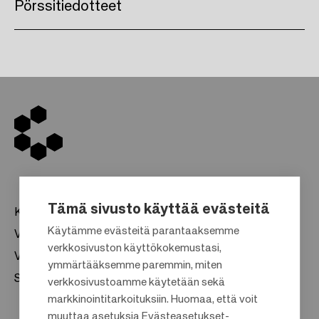
Pörssitiedotteet
Tämä sivusto käyttää evästeitä
Kauppakeskukset
Käytämme evästeitä parantaaksemme
Vuokraus
verkkosivuston käyttökokemustasi,
Vastuullisuus
F
ymmärtääksemme paremmin, miten
Sijoittajat
verkkosivustoamme käytetään sekä
o
markkinointitarkoituksiin. Huomaa, että voit
o
muuttaa asetuksia Evästeasetukset-