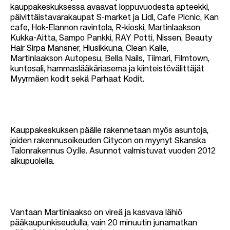
kauppakeskuksessa avaavat loppuvuodesta apteekki,
päivittäistavarakaupat S-market ja Lidl, Cafe Picnic, Kan
cafe, Hok-Elannon ravintola, R-kioski, Martinlaakson
Kukka-Aitta, Sampo Pankki, RAY Potti, Nissen, Beauty
Hair Sirpa Mansner, Hiusikkuna, Clean Kalle,
Martinlaakson Autopesu, Bella Nails, Tiimari, Filmtown,
kuntosali, hammaslääkäriasema ja kiinteistövälittäjät
Myyrmäen kodit sekä Parhaat Kodit.
Kauppakeskuksen päälle rakennetaan myös asuntoja,
joiden rakennusoikeuden Citycon on myynyt Skanska
Talonrakennus Oy:lle. Asunnot valmistuvat vuoden 2012
alkupuolella.
Vantaan Martinlaakso on vireä ja kasvava lähiö
pääkaupunkiseudulla, vain 20 minuutin junamatkan