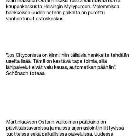
Martinlaakson Ostarin lisäksi toista vastaavaa uutta
kauppakeskusta Helsingin Myllypuroon. Molemmissa
hankkeissa uuden ostarin paikalta on purettu
vanhentunut ostoskeskus.
”Jos Cityconista on kiinni, niin tällaisia hankkeita tehdään
useita lisää. Tämä on kestävä tapa toimia, sillä
lähipalvelut eivät valu kauas, automatkan päähän”,
Schönach toteaa.
Martinlaakson Ostarin valikoiman pääpaino on
päivittäistavaroissa ja muissa arjen asiointiin liittyvissä
tuotteissa sekä paikallisissa palveluissa. Uudessa