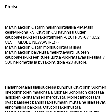
Etusivu
M
Martinlaakson Ostarin harjannostajaisia vietettiin
u
keskiviikkona 7.9. Citycon Oyj käynnisti uuden
kauppakeskuksen rakentamisen V, 2011-09-07 13:32
r
CEST (GLOBE NEWSWIRE) --
u
Martinlaakson Ostari monipuolistaa ja lisää
Martinlaakson palveluita merkittävästi. Uuteen
p
kauppakeskukseen tulee uutta vuokrattavaa liiketilaa 7
o
300 neliömetriä ja pysäköintitiloja 420 autolle.
l
k
u
Harjannostajaistilaisuudessa puhunut Cityconin Suomen
liiketoimintojen maajohtaja Michael Schönach korostaa
lähiöiden kehittämisen merkitystä. Monet lähiöostarit
ovat päässeet pahoin rapistumaan, mutta ne sijaitsevat
erinomaisilla paikoilla. Citycon rakennuttaa