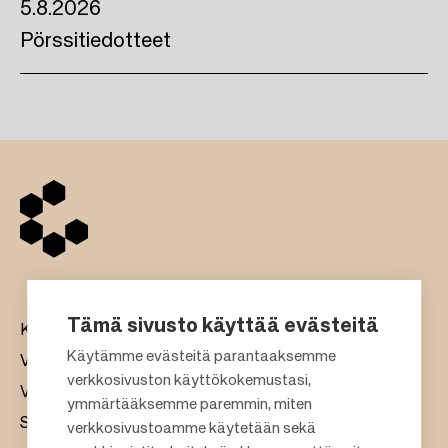
5.8.2026
Pörssitiedotteet
Tämä sivusto käyttää evästeitä
Kauppakeskukset
Käytämme evästeitä parantaaksemme
Vuokraus
verkkosivuston käyttökokemustasi,
Vastuullisuus
F
ymmärtääksemme paremmin, miten
Sijoittajat
verkkosivustoamme käytetään sekä
o