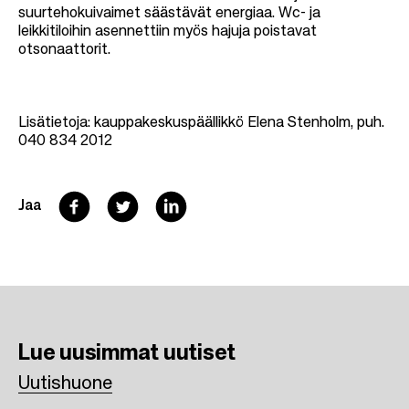
suurtehokuivaimet säästävät energiaa. Wc- ja
leikkitiloihin asennettiin myös hajuja poistavat
otsonaattorit.
Lisätietoja: kauppakeskuspäällikkö Elena Stenholm, puh.
040 834 2012
F
T
L
Jaa
a
w
i
c
i
n
e
t
k
b
t
e
Lue uusimmat
uutiset
o
e
d
Uutishuone
o
r
I