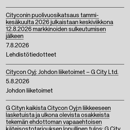
k
n
Cityconin puolivuosikatsaus tammi-
kesäkuulta 2026 julkaistaan keskiviikkona
12.8.2026 markkinoiden sulkeutumisen
jälkeen
7.8.2026
Lehdistötiedotteet
Citycon Oyj: Johdon liiketoimet – G City Ltd.
5.8.2026
Johdon liiketoimet
G Cityn kaikista Citycon Oyj:n liikkeeseen
lasketuista ja ulkona olevista osakkeista
tekemän ehdottoman vapaaehtoisen
käteisostotarjouksen lopullinen tulos; G City