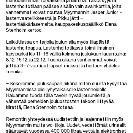
mahdollisimman turvallisena ja siistinä. Tästä syystä
lastenhoitotilaan pääsee sisään vain avainkortilla, joita
vanhemmat voivat noutaa Myyrmannin Jesper Junior –
lastenvaateliikkeestä ja Pikku jätti –
lastenlääkäriasemalta, kauppakeskuspäällikkö Elena
Stenholm kertoo.
Leikkitilassa on tarjolla joulun alla myös tilapäistä
lastenhoitoapua. Lastenhoitotilassa toimii ilmainen
lapsiparkki klo 11–16 välillä kolmena joulukuun lauantaina:
8.12, 15.12. ja 22.12. Tuona aikana vanhemmat voivat
jättää 3–7-vuotiaat lapset maksutta hoitoon yhdeksi
tunniksi.
– Kokeilemme joulukaupan aikana miten suurta kysyntää
Myyrmannissa olisi lyhytaikaiselle lastenhoidolle.
Haluamme tuoda tällä tavoin hyvää joulumieltä ja
vähentää perheiden jouluostosten tekoon liittyvää
kiirettä, Elena Stenholm toteaa.
Remontin yhteydessä uudistettiin ja laajennettiin myös
Myyrmannin muita wc-tiloja. Uudet, vedettömät urinaalit
säästävät vuodessa 400 000 litraa vettä ja elektroniset