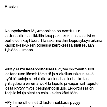
Etusivu
M
u
Kauppakeskus Myyrmannissa on avattu uusi
lastenhoito- ja leikkitila kauppakeskuksessa asioivien
r
perheiden käyttöön. Tila rakennettiin loppusyksyn aikana
u
kauppakeskuksen toisessa kerroksessa sijaitsevaan
tyhjään kulmaan
p
o
.
l
Viihtyisästä lastenhoitotilasta löytyy mikroaaltouuni
k
lastenruuan lämmittämistä ja ruokailunurkkaus sekä
u
syöttötuoleja ateriointia varten. Lastenhoitotilan
yhteydessä on oma wc-tila lapsille ja vaipanvaihtopiste,
josta löytyy myös pesumahdollisuus. Leikkitilassa on
tarjolla leluja pienten asiakkaiden käyttöön.
–Pyrimme siihen, että lastennurkkaus pysyy