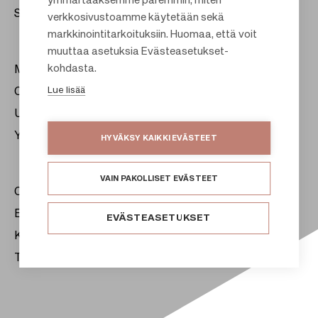
F
ymmärtääksemme paremmin, miten
Sijoittajat
verkkosivustoamme käytetään sekä
o
markkinointitarkoituksiin. Huomaa, että voit
o
muuttaa asetuksia Evästeasetukset-
t
kohdasta.
Meistä
e
Lue lisää
Citylife
r
Uutishuone
Yhteystiedot
HYVÄKSY KAIKKI EVÄSTEET
VAIN PAKOLLISET EVÄSTEET
Citycon Oyj
Evästeet
EVÄSTEASETUKSET
Käyttöehdot
Tietosuojaseloste